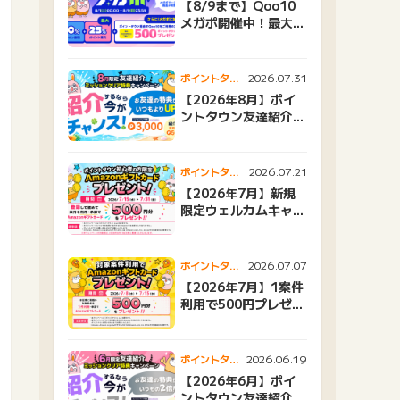
【8/9まで】Qoo10
メガポ開催中！最大
25%還元＆500ptプ
レゼント
2026.07.31
ポイントタウ
ンニュース
【2026年8月】ポイ
ントタウン友達紹介キ
ャンペーンおすすめ広
告紹介
2026.07.21
ポイントタウ
ンニュース
【2026年7月】新規
限定ウェルカムキャン
ペーン
2026.07.07
ポイントタウ
ンニュース
【2026年7月】1案件
利用で500円プレゼン
トキャンペーン
2026.06.19
ポイントタウ
ンニュース
【2026年6月】ポイ
ントタウン友達紹介キ