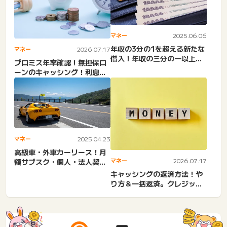
マネー
2025.06.06
年収の3分の1を超える新たな
マネー
2026.07.17
借入！年収の三分の一以上借
プロミス年率確認！無担保ロ
りる方法。総量規制オーバ...
ーンのキャッシング！利息高
い？増える？金利下げる。
利...
マネー
2025.04.23
高級車・外車カーリース！月
マネー
2026.07.17
額サブスク・個人・法人契
約・中古・BMW・メルセデ
キャッシングの返済方法！や
ス...
り方＆一括返済。クレジット
カード・消費者金融・カー
ド...