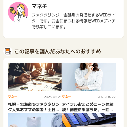
マネ子
ファクタリング・金融系の発信をするWEBライ
ターです。お金にまつわる情報をWEBメディア
で執筆しています。
この記事を読んだあなたへのおすすめ
マネー
2025.08.21
マネー
2025.04.22
札幌・北海道でファクタリン
アイフルおまとめローン体験
グ人気おすすめ業者！土日対
談！審査結果落ちた。一括請
応、即日対応・個人事業
求された・電話きた・連
主。...
絡・...