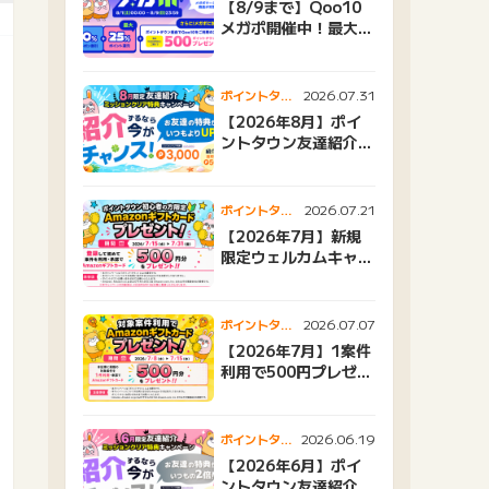
【8/9まで】Qoo10
メガポ開催中！最大
25%還元＆500ptプ
レゼント
2026.07.31
ポイントタウ
ンニュース
【2026年8月】ポイ
ントタウン友達紹介キ
ャンペーンおすすめ広
告紹介
2026.07.21
ポイントタウ
ンニュース
【2026年7月】新規
限定ウェルカムキャン
ペーン
2026.07.07
ポイントタウ
ンニュース
【2026年7月】1案件
利用で500円プレゼン
トキャンペーン
2026.06.19
ポイントタウ
ンニュース
【2026年6月】ポイ
ントタウン友達紹介キ