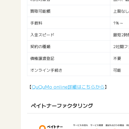
買取可能額
上限な
手数料
1％～
入金スピード
最短2時
契約の種類
2社間フ
債権譲渡登記
不要
オンライン手続き
可能
【
QuQuMo online詳細はこちらから
】
ペイトナーファクタリング