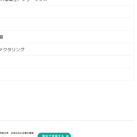
し
間
ァクタリング