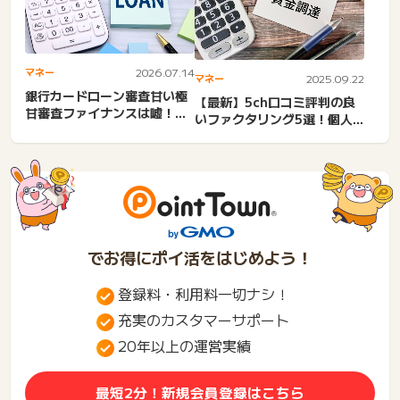
マネー
2026.07.14
マネー
2025.09.22
銀行カードローン審査甘い極
【最新】5ch口コミ評判の良
甘審査ファイナンスは嘘！審
いファクタリング5選！個人
査基準は厳しい。誰でも借
事業主にもおすすめ！領収...
り...
でお得にポイ活をはじめよう！
登録料・利用料一切ナシ！
充実のカスタマーサポート
20年以上の運営実績
最短2分！新規会員登録はこちら