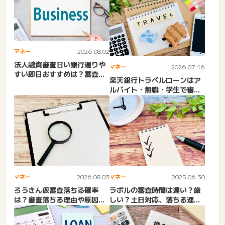
マネー
2026.08.02
法人融資審査甘い銀行通りや
マネー
2026.07.16
すい即日おすすめは？審査基
楽天銀行トラベルローンはア
準・創業融資・金利相場・
ルバイト・無職・学生で審査
借...
なし？金利・審査基準。審
査...
マネー
2026.08.03
マネー
2025.06.30
ろうきん仮審査落ちる確率
ラボルの審査時間は遅い？厳
は？審査落ちる理由や原因。
しい？土日対応、落ちる連
フリーローンの本審査は甘
絡、口コミ、審査通過率まで
い？...
完...