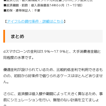
■返済期間・回数：借入直後最長14年6ヶ月（1～151回）
■担保・連帯保証人：不要
【
アイフルの貸付条件・詳細はこちら
】
まとめ
dスマホローンの金利は3.9％〜17.9％と、大手消費者金融と
同程度の水準です。
優遇金利が設けられているため、比較的低金利で利用できるも
のの、初回から好条件で借りられるケースはほとんどありませ
ん。
さらに、返済額は借入額や期間によって大きく異なるため、事
前にシミュレーションを行い、無理のない計画を立てましょ
う。