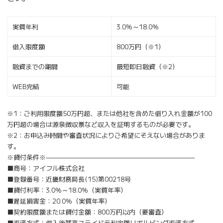
実質年利
3.0％～18.0％
借入限度額
800万円（※1）
融資までの期間
最短即日融資（※2）
WEB完結
可能
※1：ご利用限度額50万円超、または他社を含めた借り入れ金額が100
万円超の場合は源泉徴収票など収入を証明するものが必要です。
※2：お申込み時間や審査状況によりご希望にそえない場合がありま
す。
※貸付条件※———————————————————————
■商号：アイフル株式会社
■登録番号：近畿財務局長(15)第00218号
■貸付利率：3.0％～18.0％（実質年率）
■遅延損害金：20.0％（実質年率）
■契約限度額または貸付金額：800万円以内（要審査）
■返済方式：借入後残高スライド元利定額リボルビング返済方式