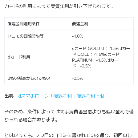
カードの利用によって実質年利が引き下げられます。
優遇金利適用条件
優遇金利
ドコモの回線契約等
-1.0％
dカード GOLD U：-1.5％dカー
ド GOLD：-1.5％dカード
dカード利用
PLATINUM：-1.5％dカー
ド：-0.5％
d払い残高からの支払い
-0.5％
出典：
dスマホローン「優遇金利｜優遇金利上限」
そのため、条件によっては大手消費者金融よりも低い金利で借
りられる場合があります。
とはいっても、2つ目の口コミに書かれている通り、初回申し