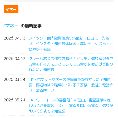
マネー
マネー
の最新記事
2026.04.13
ツイッター個人融資優良5ch最新！口コミ・先払
い・インスタ・知恵袋体験談・成功例・くじら・さ
わやか・審査
2026.04.13
グレーなお金の作り方緊急！ピンチ。借りる以外で
お金を作る方法。どうしてもお金が必要だけど借り
れない。知恵袋
2026.03.24
LINEポケットマネーの在籍確認がなかった？知恵
袋・郵送物は？職場にバレる？家族・会社に電話怖
い・審査厳しい
2026.03.24
JAフリーローンの審査落ちた理由。審査基準は厳
しい？必要書類、金利、審査期間、仮審査。借り換
えいくらまで？知恵袋