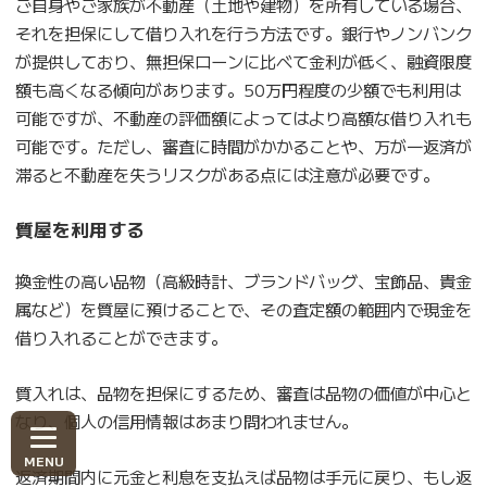
ご自身やご家族が不動産（土地や建物）を所有している場合、
それを担保にして借り入れを行う方法です。銀行やノンバンク
が提供しており、無担保ローンに比べて金利が低く、融資限度
額も高くなる傾向があります。50万円程度の少額でも利用は
可能ですが、不動産の評価額によってはより高額な借り入れも
可能です。ただし、審査に時間がかかることや、万が一返済が
滞ると不動産を失うリスクがある点には注意が必要です。
質屋を利用する
換金性の高い品物（高級時計、ブランドバッグ、宝飾品、貴金
属など）を質屋に預けることで、その査定額の範囲内で現金を
借り入れることができます。
質入れは、品物を担保にするため、審査は品物の価値が中心と
なり、個人の信用情報はあまり問われません。
返済期間内に元金と利息を支払えば品物は手元に戻り、もし返