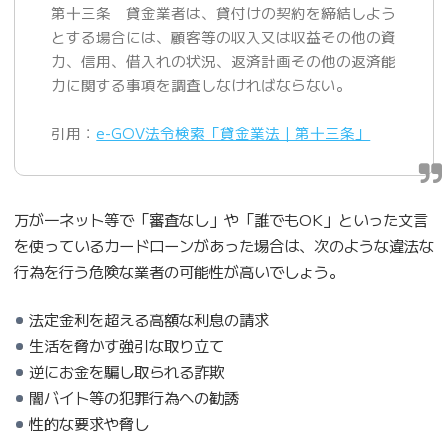
第十三条 貸金業者は、貸付けの契約を締結しよう
とする場合には、顧客等の収入又は収益その他の資
力、信用、借入れの状況、返済計画その他の返済能
力に関する事項を調査しなければならない。
引用：
e-GOV法令検索「貸金業法｜第十三条」
万が一ネット等で「審査なし」や「誰でもOK」といった文言
を使っているカードローンがあった場合は、次のような違法な
行為を行う危険な業者の可能性が高いでしょう。
法定金利を超える高額な利息の請求
生活を脅かす強引な取り立て
逆にお金を騙し取られる詐欺
闇バイト等の犯罪行為への勧誘
性的な要求や脅し