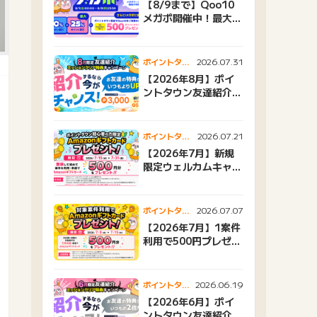
【8/9まで】Qoo10
メガポ開催中！最大
25%還元＆500ptプ
レゼント
2026.07.31
ポイントタウ
ンニュース
【2026年8月】ポイ
ントタウン友達紹介キ
ャンペーンおすすめ広
告紹介
2026.07.21
ポイントタウ
ンニュース
【2026年7月】新規
限定ウェルカムキャン
ペーン
2026.07.07
ポイントタウ
ンニュース
【2026年7月】1案件
利用で500円プレゼン
トキャンペーン
2026.06.19
ポイントタウ
ンニュース
【2026年6月】ポイ
ントタウン友達紹介キ