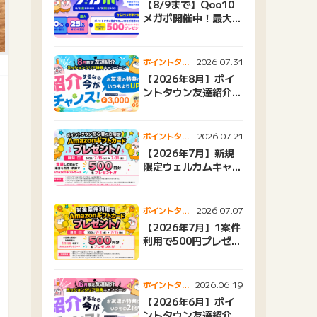
【8/9まで】Qoo10
メガポ開催中！最大
25%還元＆500ptプ
レゼント
2026.07.31
ポイントタウ
ンニュース
【2026年8月】ポイ
ントタウン友達紹介キ
ャンペーンおすすめ広
告紹介
2026.07.21
ポイントタウ
ンニュース
【2026年7月】新規
限定ウェルカムキャン
ペーン
2026.07.07
ポイントタウ
ンニュース
【2026年7月】1案件
利用で500円プレゼン
トキャンペーン
2026.06.19
ポイントタウ
ンニュース
【2026年6月】ポイ
ントタウン友達紹介キ