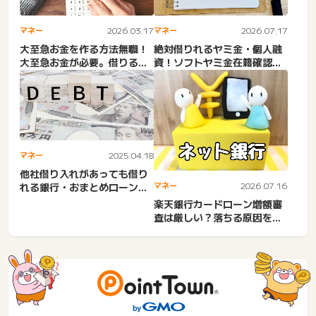
マネー
2026.03.17
マネー
2026.07.17
大至急お金を作る方法無職！
絶対借りれるヤミ金・個人融
大至急お金が必要。借りる以
資！ソフトヤミ金在籍確認な
外でお金を作る。即金・無
しLINE完結の怖さ。無職...
審...
マネー
2025.04.18
他社借り入れがあっても借り
マネー
2026.07.16
れる銀行・おまとめローン！
総量規制オーバーでも中小
楽天銀行カードローン増額審
企...
査は厳しい？落ちる原因を知
恵袋口コミから解説｜やば
い...