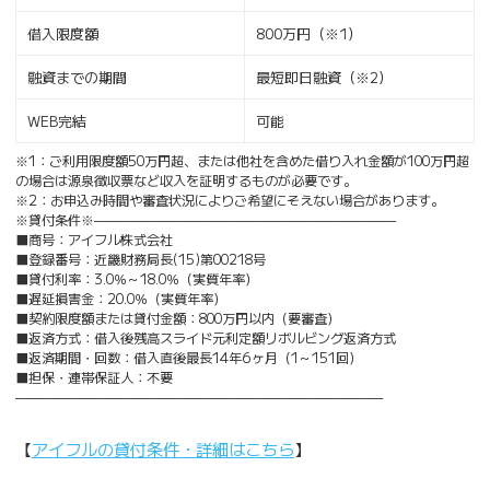
借入限度額
800万円（※1）
融資までの期間
最短即日融資（※2）
WEB完結
可能
※1：ご利用限度額50万円超、または他社を含めた借り入れ金額が100万円超
の場合は源泉徴収票など収入を証明するものが必要です。
※2：お申込み時間や審査状況によりご希望にそえない場合があります。
※貸付条件※———————————————————————
■商号：アイフル株式会社
■登録番号：近畿財務局長(15)第00218号
■貸付利率：3.0％～18.0％（実質年率）
■遅延損害金：20.0％（実質年率）
■契約限度額または貸付金額：800万円以内（要審査）
■返済方式：借入後残高スライド元利定額リボルビング返済方式
■返済期間・回数：借入直後最長14年6ヶ月（1～151回）
■担保・連帯保証人：不要
————————————————————————————
【
アイフルの貸付条件・詳細はこちら
】