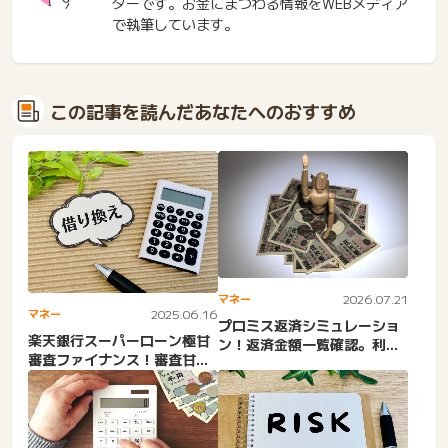
ターです。お金にまつわる情報をWEBメディア
で執筆しています。
この記事を読んだあなたへのおすすめ
マネー
2026.07.21
マネー
2025.06.16
プロミス返済シミュレーショ
楽天銀行スーパーローン極甘
ン！返済金額一覧確認。利息
審査ファイナンス！審査甘い
いくら？早く返済する方
は誤解で嘘。口コミはやば
法。...
い...