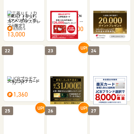
三菱ＵＦＪカード
三井住友カード（N
出光カード apollos
【アメリカン・エキ
L） ハローキティ デ
tation THE GOLD
スプレス®限定】
ザイン
7,000
11,000
8,500
5,100
13,000
UP!
22
23
24
JCBプラチナカード
三井住友カード ゴー
楽天カード
ルド（NL）
1,360
8,000
476
5,950
UP!
UP!
25
26
27