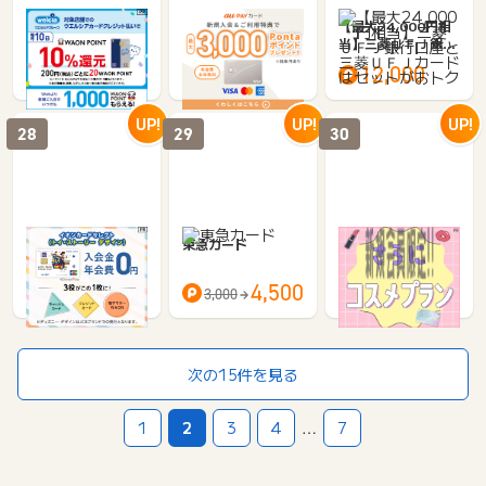
ウエルシアカード
au PAY カード
【最大24,000円相
(イオンカード）
当】三菱ＵＦＪ銀行
口座と三菱ＵＦＪカ
2,500
3,000
12,000
1,575
2,000
ードはセット…
UP!
UP!
UP!
28
29
30
イオンカードセレク
東急カード
三井住友カード（N
ト（トイ・ストーリ
L）オーロラデザイ
ー デザイン）
ン
2,500
4,500
9,000
1,575
3,000
5,950
次の15件を見る
1
2
3
4
…
7