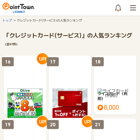
トップ
クレジットカード(サービス)の人気ランキング
「クレジットカード(サービス)」の人気ランキング
(全97件)
UP!
16
17
18
※合計最大52,400円
P-oneカード（Wi
ライフカード（利
相当※【SMBC】Oli
z）
用）
veフレキシブルペイ
5,000
3,000
8,000
4,000
一般
UP!
UP!
19
20
21