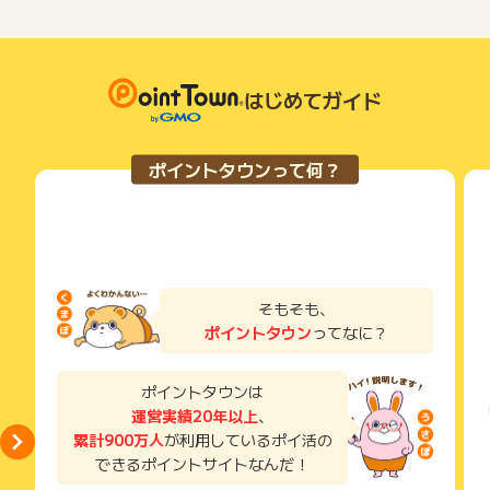
円相当のグローバルポイントプレゼント！
広告主様に直接行わないようお願いいたします。
お申し込みやお買い物後、利用したサイトから送られる購入完
掲載中のプログラムの掲載終了日はあくまで予定となってお
└新規入会特典で10,000円相当のグローバルポイントプレゼン
了などのメールは、ポイント獲得するまで必ず保管してくださ
り、急遽終了となる場合がございます。
い。
ト（*3）
広告に遷移しない場合は掲載が終了となっておりポイントが獲
獲得待ち・獲得失敗の状態でお問い合わせされる際に、該当の
└期間限定！新規ご入会＋条件達成で対象店舗でのご利用分
得できませんので、ご注意くださいませ。
メールを送っていただく場合がございます。
はじめてガイド
が一定期間7%→20%に還元率UP！最大20,000円相当のグロー
そのため、紛失・破棄された場合は対応いたしかねますので、
バルポイントプレゼント（*4）
ご注意ください。
■たまったポイントが使いやすい！「グローバルポイント Wall
ポイントタウンって何？
(※) SafariやChromeなどwebサイトを表示するアプリのこと
et」アプリにチャージしてスマホタッチ決済やネットショッピ
ングに！
▼対象店舗の例
セブン-イレブン、スシロー、松屋、松のや、マイカリー食堂、
ゼッテリア、アカチャンホンポ（Online Shopのみ）、カーブ
そもそも、
ス、サンリブ、近商ストア、ハーベス、東武ストア、ヤマナ
ポイントタウン
ってなに？
カ、フランテ、フランテロゼなど
ポイントタウンは
※ポイントの還元率および相当額表記は、1ポイント=5円相当と
運営実績20年以上
、
して利用した場合です。なお、1ポイントの相当額は利用方法
累計900万人
が利用しているポイ活の
により異なります。
できるポイントサイトなんだ！
（*1）対象店舗によってはアメリカン・エキスプレス®のカー
ドは優遇対象外となります。