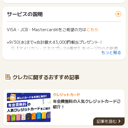
獲得予定ポイントに反映されない場合は、お申し込み日から2
ト獲得ができません。
※対象カード以外の発行・カード切替え
か月以内、
「 カード発行でポイントGET 」ボタンを押した時とサービ
※カード発行に至らなかった場合
非承認理由のお問い合わせは、判定日から2カ月以内にポイン
サービスの説明
ス・お買い物利用時で、デバイス・ブラウザが異なる場合はポ
※カード受取が確認できない場合
トタウンサポートヘお問い合わせください。
イント獲得ができません。
※公共WiFiを利用し、獲得条件達成した場合
※本キャンペーンページ以外からのお申し込み
ポイントの獲得の対象となるのは、税抜き・送料抜き価格とな
VISA・JCB・Mastercard®をご希望の方は
こちら
2回以上同じお買い物・サービスをご利用される場合は、毎回
※日本国内以外からのアクセスまたは日本国以外のIPを利用した
ります。
ポイントタウンに戻り、「 カード発行でポイントGET 」ボタ
アクセスの場合
一部のサービスにつきましては、1商品につき10円単位の金額
ンを押してからご利用ください。
※9/30(水)まで※合計最大43,000円相当プレゼント！
※広告主に正常な申込みでないと判断された場合
は切り捨てとなります。
①【アメリカン・エキスプレス®限定】本ページからの新規
※アドブロック（広告ブロック）を使用されている場合
ポイント獲得が1ポイント未満のものは切り捨てとなり、ポイ
下記の事項に該当する場合、広告主側で対象外とみなし、「獲
もっと見る
※キャンセル・虚偽・架空・いたずら・申込み不備
ント履歴には記載されません。
カード発行でポイントタウンポイント13,000ポイントプレゼン
得無効」となる可能性があります。
※データ重複（IP含む）・広告主より不正等と判断された場合
原則として広告主側のポイント等を利用して支払われた金額分
ト
・同一端末や同一世帯で、繰り返し利用不可のサービス・お買
※他端末での同一IPからの獲得条件達成された場合、1端末目の
につきましては、ポイントタウンのポイント獲得の対象には含
②新規入会者・期間限定キャンペーン！条件達成で最大30,0
い物を複数回ご利用された場合
み有効となります。
まれません。
・他のポイントサイトや比較サイト、検索サイトなどを経由し
00円相当のグローバルポイントプレゼント(9/30(水)まで)
※広告クリックから獲得に至るまで、同一の標準ブラウザ内で遷
クレカに関するおすすめ記事
広告主が運営しているサービスの都合もしくは会員様の都合で
て一度でも同サービス・お買い物を利用されたことがある場合
移されていない場合、ポイント対象外となることがあります。
商品の交換や一部でもキャンセルされた場合、ポイントが無効
ご利用前には、Cookieの削除をおこなっていただくことを推奨
ちゃんとおトクな、頼れる一枚。
になる可能性もございます。
します。
※ポイントに関するお問い合わせは、
ポイントタウンのサポート
【年会費永年無料】の三菱ＵＦＪカード
各サービス・お買い物の獲得ポイントや獲得条件、キャンペー
クレジットカード
までお問い合わせください。ポイントについて、広告主に直接
ン期間が予告なしに変更される場合がございますが、ご利用さ
サービス・お買い物利用時にお電話など2つ以上の申し込み方
年会費無料の人気クレジットカードご
お問い合わせをした場合、ポイント獲得対象外となる場合がご
れた時点の条件が適用されます。
■対象のコンビニ・スーパー・飲食店など（*1）のご利用分が
法がある場合、必ずサイト上のWEBフォームからお申し込みく
紹介！
ざいます。
条件を達成しているかどうかは各広告主ではなく、代理店が行
ださい。
だれでも7%ポイント還元。さらに、条件達成で最大20%ポイ
っているため、広告主はポイントに関する詳細を把握しており
各サービス・お買い物に掲載されている獲得条件を必ずよくお
ント還元！（*2）
ません。
記事を読む
読みください。
■新規入会者・期間限定キャンペーン！条件達成で最大30,000
そのため、ポイントタウンのポイントに関するお問い合わせを