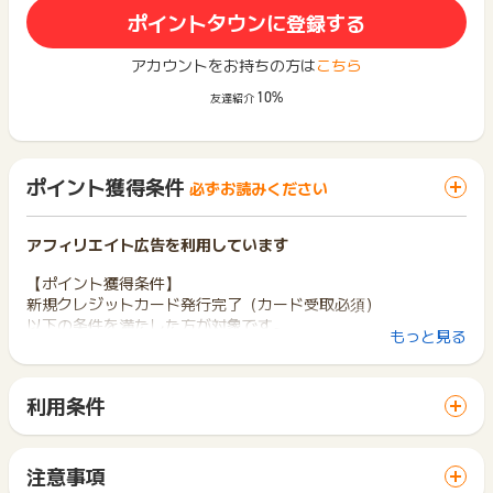
ポイントタウンに登録する
アカウントをお持ちの方は
こちら
10%
友達紹介
ポイント獲得条件
必ずお読みください
アフィリエイト広告を利用しています
【ポイント獲得条件】
新規クレジットカード発行完了（カード受取必須）
以下の条件を満たした方が対象です。
もっと見る
※「三菱ＵＦＪカード」の申込みが初めてで、WEBより申込み
後、45日以内に受取完了された方
※18歳以上でご本人または配偶者に安定した収入のある方、ま
利用条件
たは18歳以上で学生の方（高校生を除く）
「 カード発行でポイントGET 」ボタンから広告主サイトを訪
問し、ご利用ください。
【ポイント獲得対象外条件】
サイトに移動してからお申し込みやお買い物が完了するまでの
※過去に三菱ＵＦＪカードを申込みされたことがある方
注意事項
間に、同じブラウザ（※）で他のサイトに移動した場合はポイン
※WEBより申込み後、45日以内に受取完了に至らない場合