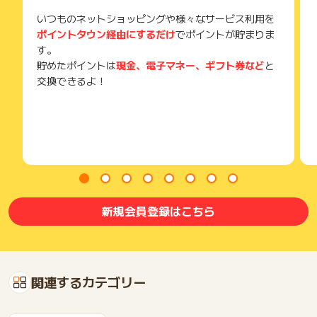
（*2）最大20％ポイント還元には、ご利用金額の上限など 各
いつものネットショッピングや様々なサービス利用を
種条件・ご留意事項がございます。くわしくはこちらをご確認
ポイントタウン経由にするだけ
でポイントが貯まりま
ください。
す。
（*3）特典には条件がございます。
貯めたポイントは
現金、電子マネー、ギフト券など
と
（*4）ポイントプレゼントにあたり、各種条件がございます。
交換できるよ！
新規会員登録はこちら
関連するカテゴリー