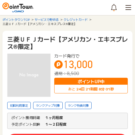
ポイントタウンTOP
サービスで貯める
クレジットカード
三菱ＵＦＪカード【アメリカン・エキスプレス®限定】
三菱ＵＦＪカード【アメリカン・エキスプレ
ス®限定】
カード発行で
13,000
通常：8,500
ポイントUP中
あと
24
日
21
時間
8
分
01
秒
初回利用限定
ランクアップ対象
ランク特典対象
ポイント獲得時期
１ヶ月程度
予定ポイント反映
１〜２日程度