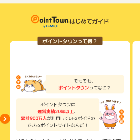
充当できる
了などのメールは、ポイント獲得するまで必ず保管してくださ
い。
STOREE SAISONでのお買い物に永久不滅ポイントが使える
獲得待ち・獲得失敗の状態でお問い合わせされる際に、該当の
ぜひこの機会にご入会ください!!
メールを送っていただく場合がございます。
はじめてガイド
そのため、紛失・破棄された場合は対応いたしかねますので、
※成果対象は「Masterブランドのみ」となります。お申し込み
ご注意ください。
フォームでMasterブランドを選択してください。
ポイントタウンって何？
(※) SafariやChromeなどwebサイトを表示するアプリのこと
そもそも、
ポイントタウン
ってなに？
ポイントタウンは
運営実績20年以上
、
累計900万人
が利用しているポイ活の
できるポイントサイトなんだ！