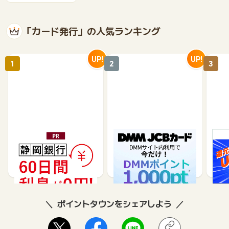
「カード発行」の人気ランキング
UP!
UP!
1
2
3
静岡銀行カードローンSE
DMM JCBカード（発
※合
LECA（セレカ）
券）
※【S
シブ
35,000
5,500
26,250
3,000
8
ポイントタウンをシェアしよう