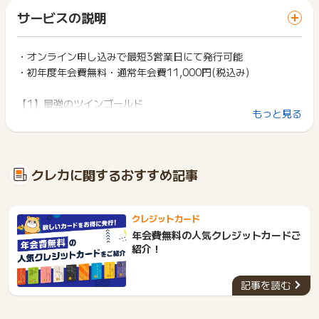
「 カード発行でポイントGET 」ボタンを押した時とサービ
※国際ブランド「Master」以外からのお申込み
一部のサービスにつきましては、1商品につき10円単位の金額
サービスの説明
ス・お買い物利用時で、デバイス・ブラウザが異なる場合はポ
「電子マネー・アプリへのチャージのみの利用」
は切り捨てとなります。
イント獲得ができません。
ポイント獲得が1ポイント未満のものは切り捨てとなり、ポイ
《問い合わせ情報》
ント履歴には記載されません。
・オンライン申し込みで最短3営業日にて発行可能
2回以上同じお買い物・サービスをご利用される場合は、毎回
【受付番号】
原則として広告主側のポイント等を利用して支払われた金額分
・初年度年会費無料・通常年会費11,000円(税込み)
ポイントタウンに戻り、「 カード発行でポイントGET 」ボタ
※上記以外の個人情報送付不可
につきましては、ポイントタウンのポイント獲得の対象には含
ンを押してからご利用ください。
※不明の場合は調査不可
まれません。
【1】最強のツインゴールド
広告主が運営しているサービスの都合もしくは会員様の都合で
下記の事項に該当する場合、広告主側で対象外とみなし、「獲
もっと見る
※ポイントに関するお問い合わせは、
ポイントタウンのサポート
ゴールドカードセゾンと二枚セットで利用することで、永久不
商品の交換や一部でもキャンセルされた場合、ポイントが無効
得無効」となる可能性があります。
までお問い合わせください。ポイントについて、広告主に直接
になる可能性もございます。
滅ポイントはより大きく貯まり、ショッピングも旅行もいっそ
・同一端末や同一世帯で、繰り返し利用不可のサービス・お買
お問い合わせをした場合、ポイント獲得対象外となる場合がご
各サービス・お買い物の獲得ポイントや獲得条件、キャンペー
う快適で安心に。
い物を複数回ご利用された場合
ざいます。
ン期間が予告なしに変更される場合がございますが、ご利用さ
・他のポイントサイトや比較サイト、検索サイトなどを経由し
年会費は2枚セットで13,200円(税込み)とお得
クレカに関するおすすめ記事
れた時点の条件が適用されます。
て一度でも同サービス・お買い物を利用されたことがある場合
条件を達成しているかどうかは各広告主ではなく、代理店が行
ご利用前には、Cookieの削除をおこなっていただくことを推奨
【2】ポイントがどんどんたまる
っているため、広告主はポイントに関する詳細を把握しており
します。
永久不滅ポイントは1カ月のショッピングご利用総額1,000円
ません。
クレジットカード
(税込)ごとに1ポイント貯まります。
そのため、ポイントタウンのポイントに関するお問い合わせを
サービス・お買い物利用時にお電話など2つ以上の申し込み方
年会費無料の人気クレジットカードご
広告主様に直接行わないようお願いいたします。
永久不滅ポイントの為、ポイントの有効期限はなし！
法がある場合、必ずサイト上のWEBフォームからお申し込みく
紹介！
掲載中のプログラムの掲載終了日はあくまで予定となってお
ださい。
※一部ポイント対象外および還元率が異なるサービス・加盟店が
り、急遽終了となる場合がございます。
各サービス・お買い物に掲載されている獲得条件を必ずよくお
ございます。
広告に遷移しない場合は掲載が終了となっておりポイントが獲
記事を読む
読みください。
貯まったポイントも使いやすい
得できませんので、ご注意くださいませ。
交換したポイント分をショッピングご利用分のご請求額金額に
お申し込みやお買い物後、利用したサイトから送られる購入完