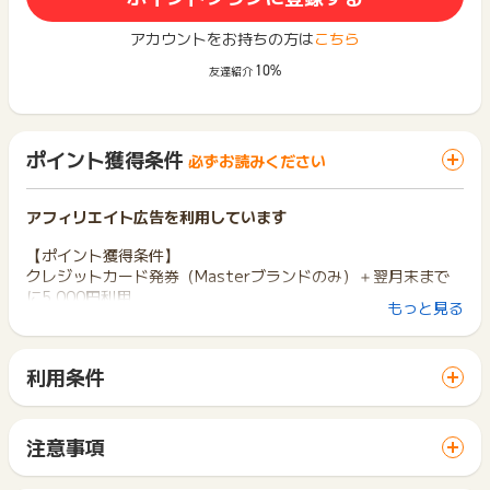
アカウントをお持ちの方は
こちら
10%
友達紹介
ポイント獲得条件
必ずお読みください
アフィリエイト広告を利用しています
【ポイント獲得条件】
クレジットカード発券（Masterブランドのみ）＋翌月末まで
に5,000円利用
もっと見る
【獲得対象外】
※クレディセゾン ゴールドカードセゾン（VISA・JCBブラン
利用条件
ド）を既にお持ちの方
「 カード発行でポイントGET 」ボタンから広告主サイトを訪
※不備･不正･虚偽･重複･いたずら･未入金･キャンセル･返品
問し、ご利用ください。
※即時解約
サイトに移動してからお申し込みやお買い物が完了するまでの
※本キャンペーンページ以外からのお申込み
注意事項
間に、同じブラウザ（※）で他のサイトに移動した場合はポイン
※同一ユーザーの二回目以降の申込
ポイントの獲得の対象となるのは、税抜き・送料抜き価格とな
ト獲得ができません。
※同一IPの二回目以降の申込
ります。