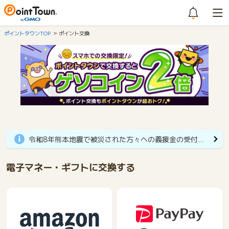
ポイントタウンTOP
ポイント交換
ポイント交換
ポイントは1ポイント＝1円相当。貯めたポイントは、現金や電子マネ
交換キャンペーン
令和8年熊本地震で被災された方々への義援金の受付開始のお知らせ
電子マネー・ギフトに交換する