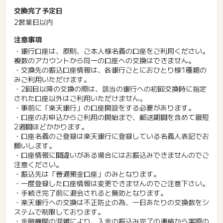
交換完了予定日
2営業日以内
注意事項
・銀行口座は、原則、ご本人様名義の口座をご利用ください。
複数のアカウントから同一の口座への交換はできません。
・交換先の振込口座情報は、各銀行ごとにおひとり様1種類の
みご利用いただけます。
・2回目以降の交換の際は、該当の銀行への初回交換時に指定
された口座以外はご利用いただけません。
・事前に「楽天銀行」の口座開設をする必要があります。
・口座のお申込からご利用の開始まで、郵送期間を含めて最短
2週間ほどかかります。
・口座名義のご登録は楽天銀行に登録している名義人表記でお
願いします。
・口座情報に間違いがある場合にはお振込みできませんのでご
注意ください。
・振込先は「普通預金口座」のみとなります。
・一度登録した口座情報は変更できませんのでご注意下さい。
・手続き完了前に退会されると無効となります。
・楽天銀行への交換は不正防止の為、一日あたりの交換数をシ
ステムで制限しております。
・金融機関の混雑により、入金の振込み完了の連絡から実際の