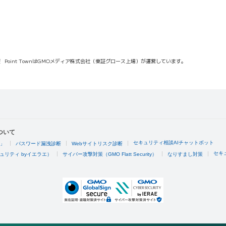
報
Point TownはGMOメディア株式会社（東証グロース上場）が運営しています。
ついて
セキュリティ相談AIチャットボット
4」
パスワード漏洩診断
Webサイトリスク診断
セキ
ュリティ byイエラエ）
サイバー攻撃対策（GMO Flatt Security）
なりすまし対策