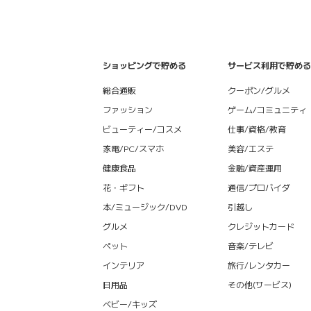
ショッピングで貯める
サービス利用で貯める
総合通販
クーポン/グルメ
ファッション
ゲーム/コミュニティ
ビューティー/コスメ
仕事/資格/教育
家電/PC/スマホ
美容/エステ
健康食品
金融/資産運用
花・ギフト
通信/プロバイダ
本/ミュージック/DVD
引越し
グルメ
クレジットカード
ペット
音楽/テレビ
インテリア
旅行/レンタカー
日用品
その他(サービス)
ベビー/キッズ