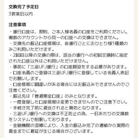
交換完了予定日
3営業日以内
注意事項
・銀行口座は、原則、ご本人様名義の口座をご利用ください。
複数のアカウントから同一の口座への交換はできません。
・交換先の振込口座情報は、各銀行ごとにおひとり様1種類の
みご利用いただけます。
・2回目以降の交換の際は、該当の銀行への初回交換時に指定
された口座以外はご利用いただけません。
・事前に「三菱UFJ銀行」の口座開設をする必要があります。
・口座名義のご登録は三菱UFJ銀行に登録している名義人表記
でお願いします。
・口座情報に間違いがある場合にはお振込みできませんのでご
注意ください。
・振込先は「普通預金口座」のみとなります。
・一度登録した口座情報は変更できませんのでご注意下さい。
・手続き完了前に退会されると無効となります。
・三菱UFJ銀行への交換は不正防止の為、一日あたりの交換数
をシステムで制限しております。
・金融機関の混雑により、入金の振込み完了の連絡から実際の
着金までに遅延が生じる場合がございます。