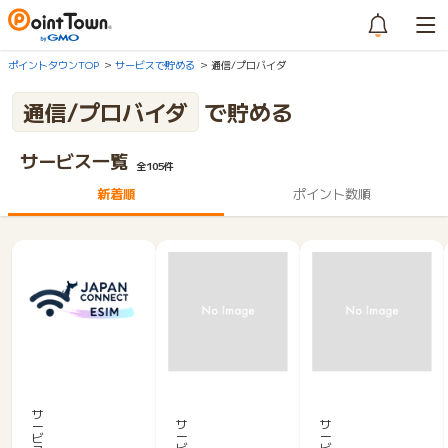
ポイントタウンTOP
サービスで貯める
通信/プロバイダ
通信/プロバイダ
で貯める
サービス一覧
全105件
新着順
ポイント数順
J
W
P
a
i
L
p
サ
F
A
サ
サ
ー
a
ー
ー
i
I
ビ
n
ビ
ビ