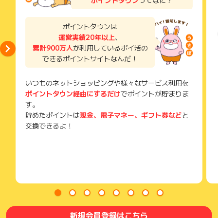
獲得待ち・獲得失敗の状態でお問い合わせされる際に、該当の
メールを送っていただく場合がございます。
4.開通までのスピード
そのため、紛失・破棄された場合は対応いたしかねますので、
ポイントタウンは
オンラインで申込から開通までするので即日利用可能となりま
ご注意ください。
運営実績20年以上
、
す。商品のお送りまで10分前後です！
累計900万人
が利用しているポイ活の
(※) SafariやChromeなどwebサイトを表示するアプリのこと
できるポイントサイトなんだ！
5.充実したサポート体制
日本人によるメール及び公式LINEアカウントによるサポートも
受け付けております。
いつものネットショッピングや様々なサービス利用を
ポイントタウン経由にするだけ
でポイントが貯まりま
6.豊富な決済方法
す。
eSIM-sanの決済は、クレジットカード（VISA、Mastercar
貯めたポイントは
現金、電子マネー、ギフト券など
と
d、AmericanExpress、DinersClub、DISCOVER、JCB）に加
交換できるよ！
え、他社様だと導入実績の少ないコンビニ決済、QRコード決済
などにも対応しております！
新規会員登録はこちら