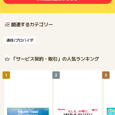
関連するカテゴリー
通信/プロバイダ
「サービス契約・取引」の人気ランキング
1
2
3
楽天トラベル観光体験
爆アゲセレクション（ド
【ネ