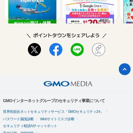
コモ｜Google One）
買取
2.5%
500
ポイントタウンをシェアしよう
GMOインターネットグループのセキュリティ事業について
世界初総合ネットセキュリティサービス「GMOセキュリティ24」
パスワード漏洩診断
Webサイトリスク診断
セキュリティ相談AIチャットボット