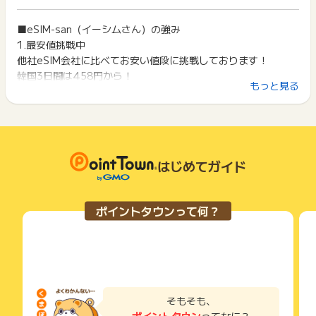
イント獲得ができません。
ポイント獲得が1ポイント未満のものは切り捨てとなり、ポイ
ント履歴には記載されません。
■eSIM-san（イーシムさん）の強み
2回以上同じお買い物・サービスをご利用される場合は、毎回
原則として広告主側のポイント等を利用して支払われた金額分
1.最安値挑戦中
ポイントタウンに戻り、「 サイトへ行ってポイントGET 」ボ
につきましては、ポイントタウンのポイント獲得の対象には含
タンを押してからご利用ください。
他社eSIM会社に比べてお安い値段に挑戦しております！
まれません。
韓国3日間は458円から！
広告主が運営しているサービスの都合もしくは会員様の都合で
下記の事項に該当する場合、広告主側で対象外とみなし、「獲
もっと見る
その為、ユーザー様もメリットを感じてCVRが高い傾向にあり
商品の交換や一部でもキャンセルされた場合、ポイントが無効
得無効」となる可能性があります。
になる可能性もございます。
ます。
・同一端末や同一世帯で、繰り返し利用不可のサービス・お買
各サービス・お買い物の獲得ポイントや獲得条件、キャンペー
い物を複数回ご利用された場合
ン期間が予告なしに変更される場合がございますが、ご利用さ
・他のポイントサイトや比較サイト、検索サイトなどを経由し
2.簡単な設定で利用可能
れた時点の条件が適用されます。
て一度でも同サービス・お買い物を利用されたことがある場合
eSIMの設定の大まかな流れは5ステップ。4〜5分程度で簡単に
条件を達成しているかどうかは各広告主ではなく、代理店が行
はじめてガイド
ご利用前には、Cookieの削除をおこなっていただくことを推奨
できます。
っているため、広告主はポイントに関する詳細を把握しており
します。
詳しい設定方法につきましては当社の専用サイトにてご確認く
ません。
ださい。
そのため、ポイントタウンのポイントに関するお問い合わせを
サービス・お買い物利用時にお電話など2つ以上の申し込み方
ポイントタウンって何？
広告主様に直接行わないようお願いいたします。
法がある場合、必ずサイト上のWEBフォームからお申し込みく
掲載中のプログラムの掲載終了日はあくまで予定となってお
ださい。
3.きめ細かな料金プラン
り、急遽終了となる場合がございます。
各サービス・お買い物に掲載されている獲得条件を必ずよくお
1日毎に利用できる「データプラン」（500MB/日、1GB/日、
広告に遷移しない場合は掲載が終了となっておりポイントが獲
読みください。
2GB/日、3GB/日、無制限/日）をご用意しております。
得できませんので、ご注意くださいませ。
この豊富なきめ細かなプランにより、お客様には無駄が無く、
お申し込みやお買い物後、利用したサイトから送られる購入完
お求めになりやすい最適な料金でプランをお選びいただけま
了などのメールは、ポイント獲得するまで必ず保管してくださ
そもそも、
い。
す。
ポイントタウン
ってなに？