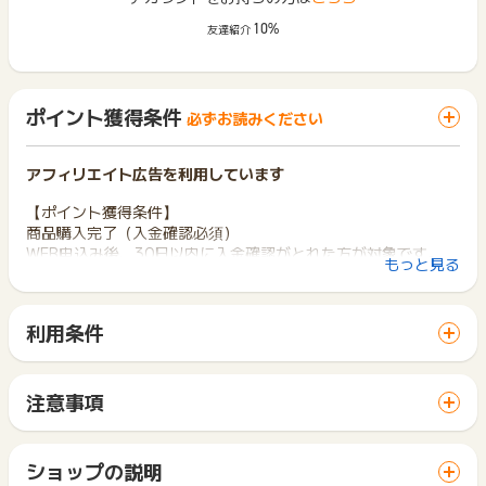
10%
友達紹介
ポイント獲得条件
必ずお読みください
アフィリエイト広告を利用しています
【ポイント獲得条件】
商品購入完了（入金確認必須）
WEB申込み後、30日以内に入金確認がとれた方が対象です。
もっと見る
【ポイント獲得対象外】
・電話、メール、FAX、各種SNS、お問合せフォームからの申
利用条件
込み
「 サイトへ行ってポイントGET 」ボタンから広告主サイトを
・遷移先サイト以外からの申込み
訪問し、ご利用ください。
・不正・虚偽・架空・いらずら・申込み不備・キャンセル
サイトに移動してからお申し込みやお買い物が完了するまでの
注意事項
※ポイントに関するお問い合わせは、
ポイントタウンのサポート
間に、同じブラウザ（※）で他のサイトに移動した場合はポイン
ポイントの獲得の対象となるのは、税抜き・送料抜き価格とな
までお問い合わせください。ポイントについて、広告主に直接
ト獲得ができません。
ります。
お問い合わせをした場合、ポイント獲得対象外となる場合がご
「 サイトへ行ってポイントGET 」ボタンを押した時とサービ
一部のサービスにつきましては、1商品につき10円単位の金額
ショップの説明
ざいます。
ス・お買い物利用時で、デバイス・ブラウザが異なる場合はポ
は切り捨てとなります。