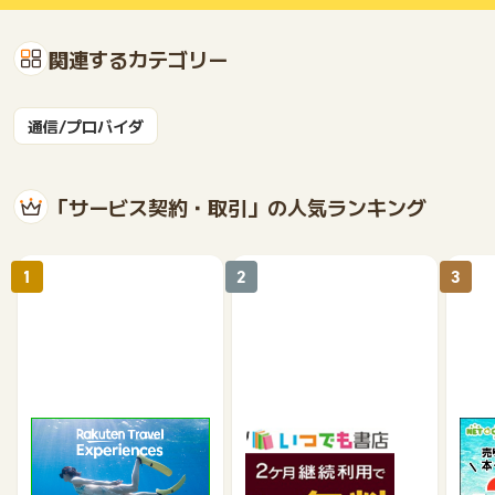
関連するカテゴリー
通信/プロバイダ
「サービス契約・取引」の人気ランキング
1
2
3
楽天トラベル観光体験
いつでも書店
【ネ
買取
2.5%
990