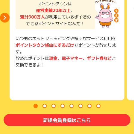
了などのメールは、ポイント獲得するまで必ず保管してくださ
ポイントタウンは
い。
運営実績20年以上
、
獲得待ち・獲得失敗の状態でお問い合わせされる際に、該当の
累計900万人
が利用しているポイ活の
メールを送っていただく場合がございます。
できるポイントサイトなんだ！
そのため、紛失・破棄された場合は対応いたしかねますので、
ご注意ください。
いつものネットショッピングや様々なサービス利用を
(※) SafariやChromeなどwebサイトを表示するアプリのこと
ポイントタウン経由にするだけ
でポイントが貯まりま
す。
貯めたポイントは
現金、電子マネー、ギフト券など
と
交換できるよ！
新規会員登録はこちら