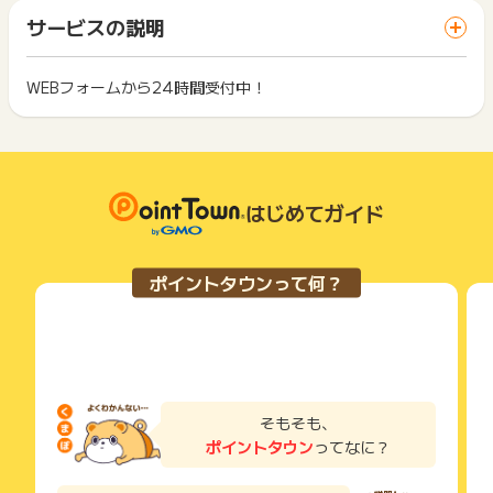
ざいます。
「 サイトへ行ってポイントGET 」ボタンを押した時とサービ
一部のサービスにつきましては、1商品につき10円単位の金額
サービスの説明
ス・お買い物利用時で、デバイス・ブラウザが異なる場合はポ
は切り捨てとなります。
イント獲得ができません。
ポイント獲得が1ポイント未満のものは切り捨てとなり、ポイ
ント履歴には記載されません。
WEBフォームから24時間受付中！
2回以上同じお買い物・サービスをご利用される場合は、毎回
原則として広告主側のポイント等を利用して支払われた金額分
ポイントタウンに戻り、「 サイトへ行ってポイントGET 」ボ
につきましては、ポイントタウンのポイント獲得の対象には含
もっと見る
タンを押してからご利用ください。
まれません。
広告主が運営しているサービスの都合もしくは会員様の都合で
下記の事項に該当する場合、広告主側で対象外とみなし、「獲
商品の交換や一部でもキャンセルされた場合、ポイントが無効
得無効」となる可能性があります。
になる可能性もございます。
はじめてガイド
・同一端末や同一世帯で、繰り返し利用不可のサービス・お買
各サービス・お買い物の獲得ポイントや獲得条件、キャンペー
い物を複数回ご利用された場合
ン期間が予告なしに変更される場合がございますが、ご利用さ
・他のポイントサイトや比較サイト、検索サイトなどを経由し
れた時点の条件が適用されます。
て一度でも同サービス・お買い物を利用されたことがある場合
ポイントタウンって何？
条件を達成しているかどうかは各広告主ではなく、代理店が行
ご利用前には、Cookieの削除をおこなっていただくことを推奨
っているため、広告主はポイントに関する詳細を把握しており
します。
ません。
そのため、ポイントタウンのポイントに関するお問い合わせを
サービス・お買い物利用時にお電話など2つ以上の申し込み方
広告主様に直接行わないようお願いいたします。
法がある場合、必ずサイト上のWEBフォームからお申し込みく
掲載中のプログラムの掲載終了日はあくまで予定となってお
ださい。
り、急遽終了となる場合がございます。
各サービス・お買い物に掲載されている獲得条件を必ずよくお
そもそも、
広告に遷移しない場合は掲載が終了となっておりポイントが獲
読みください。
ポイントタウン
ってなに？
得できませんので、ご注意くださいませ。
お申し込みやお買い物後、利用したサイトから送られる購入完