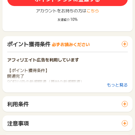
アカウントをお持ちの方は
こちら
10%
友達紹介
ポイント獲得条件
必ずお読みください
アフィリエイト広告を利用しています
【ポイント獲得条件】
開通完了
90日以内の新規開通（商材の新規開通）
もっと見る
【ポイント獲得対象外条件】
キャンセル・いたずら・重複・虚偽・1世帯2回以上の申込
利用条件
「 サイトへ行ってポイントGET 」ボタンから広告主サイトを
※ポイント獲得まで最大半年程度かかる場合があります。
訪問し、ご利用ください。
※ポイントに関するお問い合わせは、
ポイントタウンのサポート
サイトに移動してからお申し込みやお買い物が完了するまでの
注意事項
までお問い合わせください。ポイントについて、広告主に直接
間に、同じブラウザ（※）で他のサイトに移動した場合はポイン
ポイントの獲得の対象となるのは、税抜き・送料抜き価格とな
お問い合わせをした場合、ポイント獲得対象外となる場合がご
ト獲得ができません。
ります。