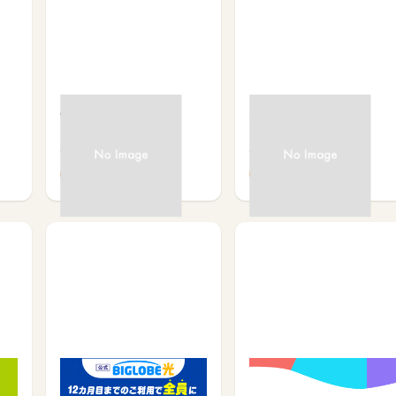
AiR-WiFi
5G CONNECT
サービス予約・申込で
サービス予約・申込で
3,400
3,400
【公式】 BIGLOBE光（戸
ahamo（アハモ）
建/マンション） ビッグロ