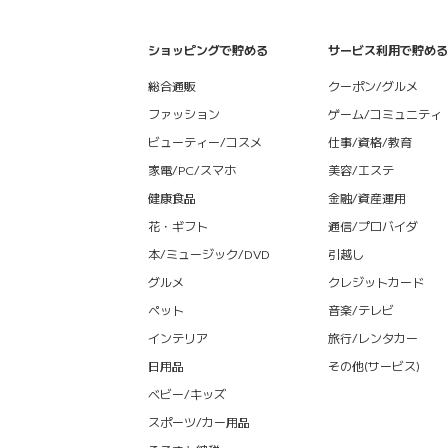
ショッピングで貯める
サービス利用で貯める
総合通販
クーポン/グルメ
ファッション
ゲーム/コミュニティ
ビューティー/コスメ
仕事/資格/教育
家電/PC/スマホ
美容/エステ
健康食品
金融/資産運用
花・ギフト
通信/プロバイダ
本/ミュージック/DVD
引越し
グルメ
クレジットカード
ペット
音楽/テレビ
インテリア
旅行/レンタカー
日用品
その他(サービス)
ベビー/キッズ
スポーツ/カー用品