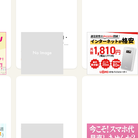
So-net光10ギガ転用・
LIBMO ポケットWI-FI
事業者変更用（ソネッ
ト）
サービス契約・取引で
サービス契約・取引で
10,500
5,250
(通
ゼウスWiFi
IIJmio(アイアイジェイミ
)
オ)