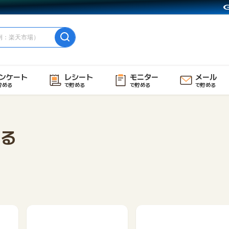
ンケート
レシート
モニター
メール
貯める
で貯める
で貯める
で貯める
る