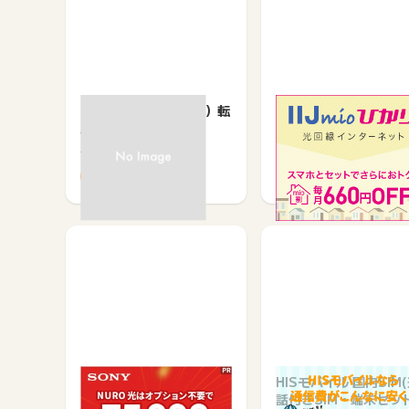
So-net光（ソネット）転
IIJmioひかり
用・事業者変更用
サービス契約・取引で
サービス契約・取引で
13,650
2,100
高速インターネット NUR
HISモバイル 国内SIM
O 光（公式）（戸建て・
話付きSIM・端末セット