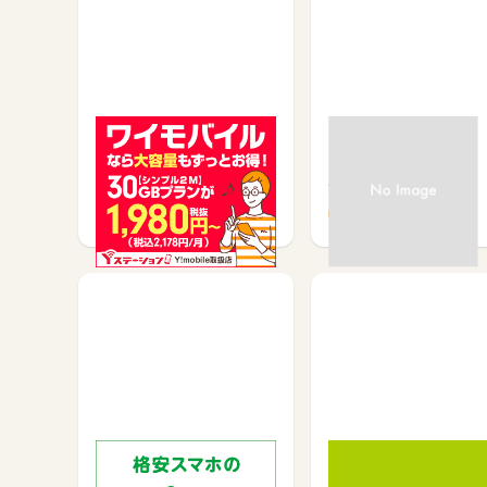
ワイモバイルで最速キャ
MUGEN WiFi
ッシュバック！Yステーシ
ョ…
サービス契約・取引で
サービス予約・申込で
2,000
3,400
mineo(マイネオ)スマホ
QTモバイル