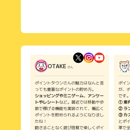
OTAKE
さん
ポイントタウンさんの魅力はなんと言
ポイ
っても豊富なポイントの貯め方。
が、
ショッピングやミニゲーム、アンケー
です
トやレシート
など。最近では移動や歩
① 案
数で稼げる機能も実装されて、幅広く
② ラ
ポイントを貯められるようになりまし
③ カ
たね！
とポ
飽きることなく遊び感覚で楽しくポイ
準で