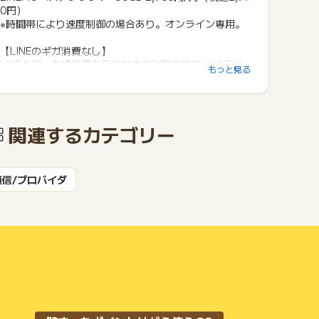
0円）
※時間帯により速度制御の場合あり。オンライン専用。
【LINEのギガ消費なし】
LINEのデータ通信量を気にせずご利用できる（LINEギ
もっと見る
ガフリー）ので、LINE音声通話やビデオ通話を気にせず
楽しめます。
※一部ギガフリーの適用外あり 有料サービスは別途支
払必要
関連するカテゴリー
【キャリアの安定感での高速通信】
LINEMOはソフトバンク回線で安心。
※時間帯により速度制御の場合あり。
通信/プロバイダ
【eSIM対応】
契約完了後はQRコードを読み込んで設定完了。
SIMカード配送を待つ必要なし。
※eSIMを利用するためには、eSIM対応の端末が必要
【5Gも使える】
対応スマホ・エリアであれば別料金なしで利用可能。
※高速大容量(新周波数)は限定エリアで提供。
※5G通信サービスを利用するためには、5G対応端末が