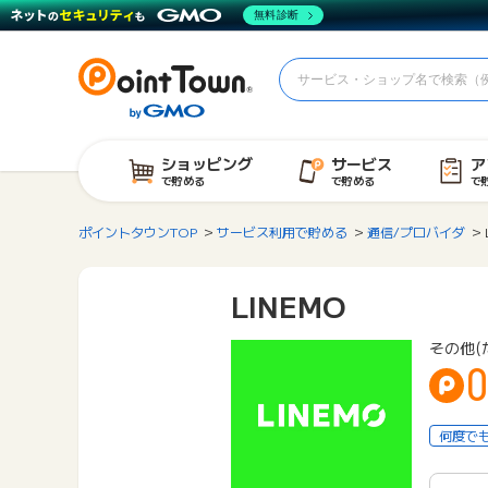
無料診断
ショッピング
サービス
ア
で貯める
で貯める
で
ポイントタウンTOP
サービス利用で貯める
通信/プロバイダ
LINEMO
その他(
0
何度で