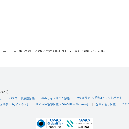
報
Point TownはGMOメディア株式会社（東証グロース上場）が運営しています。
ついて
セキュリティ相談AIチャットボット
4」
パスワード漏洩診断
Webサイトリスク診断
セキ
ュリティ byイエラエ）
サイバー攻撃対策（GMO Flatt Security）
なりすまし対策