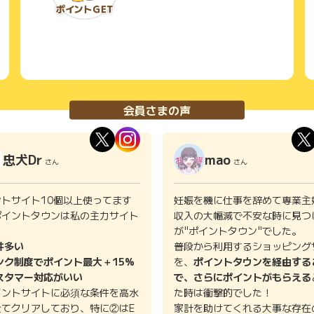
会員さまの声
忠犬Dr
mao
さん
さん
ントサイト10個以上使ってます
妊娠を機に仕事を辞めて専業主
ポイントタウンは私の主力サイト
収入の大幅減で不安な時に見つ
。
が"ポイントタウン"でした。
件多い
普段から利用するショッピング
ンク制度でポイント最大＋15%
を、
ポイントタウンを経由する
スタマー対応がいい
で、さらにポイントがもらえる
イントサイトに必須な条件を高水
た時は衝撃的でした！
全てクリアしており、特に②はE
家計を助けてくれる大事な存在