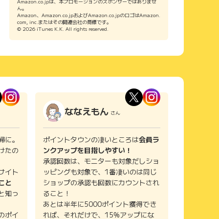
Amazon.co.jpは、本プロモーションのスポンサーではありませ
ん。
Amazon、Amazon.co.jpおよびAmazon.co.jpのロゴはAmazon.
com, inc.またはその関連会社の商標です。
© 2026 iTunes K.K. All rights reserved.
ななえもん
さん
婦に。
ポイントタウンの凄いところは
会員ラ
けたの
ンクアップを目指しやすい！
承認回数は、モニターも対象だしショ
サイト
ッピングも対象で、1番凄いのは同じ
こと
ショップの承認も回数にカウントされ
と知っ
ること！
あとは半年に5000ポイント獲得でき
のポイ
れば、それだけで、15%アップにな