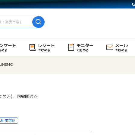
ンケート
レシート
モニター
メール
貯める
で貯める
で貯める
で貯める
LINEMO
ため方)、回線開通で
も利用可能