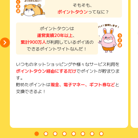
さまざまな利用シーンでお使いいただけます。
了などのメールは、ポイント獲得するまで必ず保管してくださ
そもそも、
い。
・テレワーク
ポイントタウン
ってなに？
獲得待ち・獲得失敗の状態でお問い合わせされる際に、該当の
・アウトドア
メールを送っていただく場合がございます。
・お子様のスマホやタブレット
そのため、紛失・破棄された場合は対応いたしかねますので、
ポイントタウンは
・車内の移動、ドライブ
ご注意ください。
運営実績20年以上
、
・入院中の通信
累計900万人
が利用しているポイ活の
(※) SafariやChromeなどwebサイトを表示するアプリのこと
できるポイントサイトなんだ！
いつものネットショッピングや様々なサービス利用を
ポイントタウン経由にするだけ
でポイントが貯まりま
す。
貯めたポイントは
現金、電子マネー、ギフト券など
と
交換できるよ！