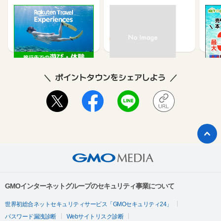
楽天トラベル観光体験
高速バスドットコム
【ネ
買取
2.5%
1.3%
ポイントタウンをシェアしよう
GMOインターネットグループのセキュリティ事業について
世界初総合ネットセキュリティサービス「GMOセキュリティ24」
パスワード漏洩診断
Webサイトリスク診断