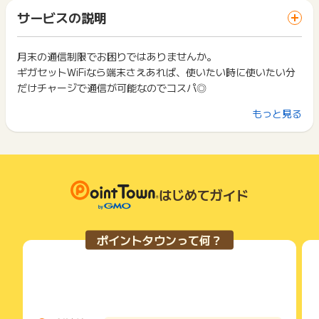
「 サイトへ行ってポイントGET 」ボタンを押した時とサービ
一部のサービスにつきましては、1商品につき10円単位の金額
サービスの説明
※ポイントに関するお問い合わせは、
ポイントタウンのサポート
ス・お買い物利用時で、デバイス・ブラウザが異なる場合はポ
は切り捨てとなります。
までお問い合わせください。ポイントについて、広告主に直接
イント獲得ができません。
ポイント獲得が1ポイント未満のものは切り捨てとなり、ポイ
お問い合わせをした場合、ポイント獲得対象外となる場合がご
ント履歴には記載されません。
月末の通信制限でお困りではありませんか。
2回以上同じお買い物・サービスをご利用される場合は、毎回
ざいます。
原則として広告主側のポイント等を利用して支払われた金額分
ギガセットWiFiなら端末さえあれば、使いたい時に使いたい分
ポイントタウンに戻り、「 サイトへ行ってポイントGET 」ボ
につきましては、ポイントタウンのポイント獲得の対象には含
タンを押してからご利用ください。
だけチャージで通信が可能なのでコスパ◎
まれません。
広告主が運営しているサービスの都合もしくは会員様の都合で
下記の事項に該当する場合、広告主側で対象外とみなし、「獲
もっと見る
契約・月額不要・端末買い切りタイプ
商品の交換や一部でもキャンセルされた場合、ポイントが無効
得無効」となる可能性があります。
になる可能性もございます。
月末の低速にもばっちり対策ができる！
・同一端末や同一世帯で、繰り返し利用不可のサービス・お買
各サービス・お買い物の獲得ポイントや獲得条件、キャンペー
い物を複数回ご利用された場合
ン期間が予告なしに変更される場合がございますが、ご利用さ
・他のポイントサイトや比較サイト、検索サイトなどを経由し
Amazonでも「おすすめ」獲得。
れた時点の条件が適用されます。
て一度でも同サービス・お買い物を利用されたことがある場合
WiFi端末は画面付きタイプなので、残容量も見れて使いやすい
条件を達成しているかどうかは各広告主ではなく、代理店が行
はじめてガイド
ご利用前には、Cookieの削除をおこなっていただくことを推奨
端末です。
っているため、広告主はポイントに関する詳細を把握しており
します。
ません。
月額0円（端末もギガも買い切り）
そのため、ポイントタウンのポイントに関するお問い合わせを
サービス・お買い物利用時にお電話など2つ以上の申し込み方
ポイントタウンって何？
広告主様に直接行わないようお願いいたします。
契約不要・縛りもなし。届いて電源いれるだけ！
法がある場合、必ずサイト上のWEBフォームからお申し込みく
掲載中のプログラムの掲載終了日はあくまで予定となってお
ださい。
国内キャリア対応（クラウドSIMでサクサク繋がる）
り、急遽終了となる場合がございます。
各サービス・お買い物に掲載されている獲得条件を必ずよくお
海外でも使用可能！（別途海外プラン購入が必要です）
広告に遷移しない場合は掲載が終了となっておりポイントが獲
読みください。
24時間365日チャージ可能
得できませんので、ご注意くださいませ。
お申し込みやお買い物後、利用したサイトから送られる購入完