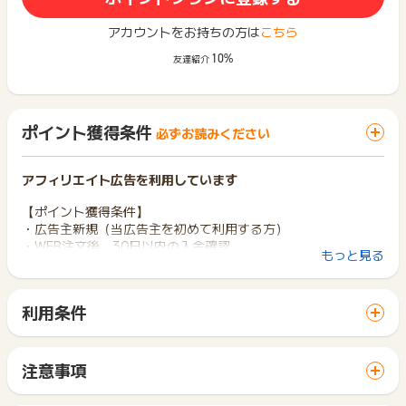
アカウントをお持ちの方は
こちら
10%
友達紹介
ポイント獲得条件
必ずお読みください
アフィリエイト広告を利用しています
【ポイント獲得条件】
・広告主新規（当広告主を初めて利用する方）
・WEB注文後、30日以内の入金確認
もっと見る
・対象：LP掲載＜ギガセット＞
・複数個購入した場合もポイントは一律です
利用条件
【ポイント獲得対象外条件】
「 サイトへ行ってポイントGET 」ボタンから広告主サイトを
・いたずら、虚偽
訪問し、ご利用ください。
・返金、返品、不正
サイトに移動してからお申し込みやお買い物が完了するまでの
・未入金、キャンセル
注意事項
間に、同じブラウザ（※）で他のサイトに移動した場合はポイン
・LINE経由の購入
ポイントの獲得の対象となるのは、税抜き・送料抜き価格とな
ト獲得ができません。
・＜おかわりギガ＞のみの購入
ります。