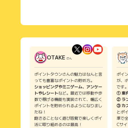
OTAKE
さん
ポイントタウンさんの魅力はなんと言
ポイ
っても豊富なポイントの貯め方。
が、
ショッピングやミニゲーム、アンケー
です
トやレシート
など。最近では移動や歩
① 案
数で稼げる機能も実装されて、幅広く
② ラ
ポイントを貯められるようになりまし
③ カ
たね！
とポ
飽きることなく遊び感覚で楽しくポイ
準で
活に取り組めるのは最高！
Cサ