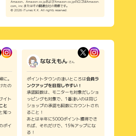
Amazon、Amazon.co.jpおよびAmazon.co.jpのロゴはAmazon.
com, inc.またはその関連会社の商標です。
© 2026 iTunes K.K. All rights reserved.
ななえもん
さん
婦に。
ポイントタウンの凄いところは
会員ラ
けたの
ンクアップを目指しやすい！
承認回数は、モニターも対象だしショ
サイト
ッピングも対象で、1番凄いのは同じ
こと
ショップの承認も回数にカウントされ
と知っ
ること！
あとは半年に5000ポイント獲得でき
のポイ
れば、それだけで、15%アップにな
る！