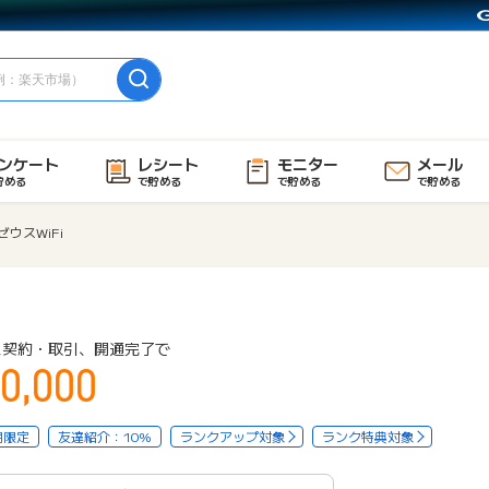
ンケート
レシート
モニター
メール
貯める
で貯める
で貯める
で貯める
ゼウスWiFi
ス契約・取引、開通完了で
0,000
用限定
友達紹介：10%
ランクアップ対象
ランク特典対象