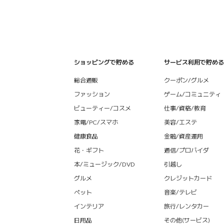
ショッピングで貯める
サービス利用で貯める
総合通販
クーポン/グルメ
ファッション
ゲーム/コミュニティ
ビューティー/コスメ
仕事/資格/教育
家電/PC/スマホ
美容/エステ
健康食品
金融/資産運用
花・ギフト
通信/プロバイダ
本/ミュージック/DVD
引越し
グルメ
クレジットカード
ペット
音楽/テレビ
インテリア
旅行/レンタカー
日用品
その他(サービス)