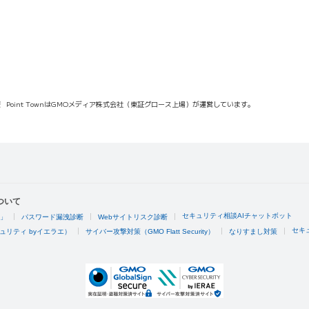
報
Point TownはGMOメディア株式会社（東証グロース上場）が運営しています。
ついて
セキュリティ相談AIチャットボット
4」
パスワード漏洩診断
Webサイトリスク診断
セキ
ュリティ byイエラエ）
サイバー攻撃対策（GMO Flatt Security）
なりすまし対策