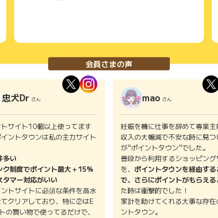
会員さまの声
忠犬Dr
mao
さん
さん
ントサイト10個以上使ってます
妊娠を機に仕事を辞めて専業主
ポイントタウンは私の主力サイト
収入の大幅減で不安な時に見つ
。
が"ポイントタウン"でした。
件多い
普段から利用するショッピング
ンク制度でポイント最大＋15%
を、
ポイントタウンを経由する
スタマー対応がいい
で、さらにポイントがもらえる
イントサイトに必須な条件を高水
た時は衝撃的でした！
全てクリアしており、特に②はE
家計を助けてくれる大事な存在
イトの買い物で使ってるだけで、
ントタウン。