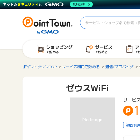
無料診断
ショッピング
サービス
ア
で貯める
で貯める
で
ポイントタウンTOP
サービス利用で貯める
通信/プロバイダ
ゼウスWiFi
サービ
1
初回利