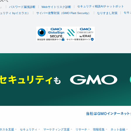
ついて
セキュリティ相談AIチャットボット
4」
パスワード漏洩診断
Webサイトリスク診断
セキ
ュリティ byイエラエ）
サイバー攻撃対策（GMO Flatt Security）
なりすまし対策
ネスを支援
セキュリティ
マーケティング支援
リサーチ
情報収集
ネット金融