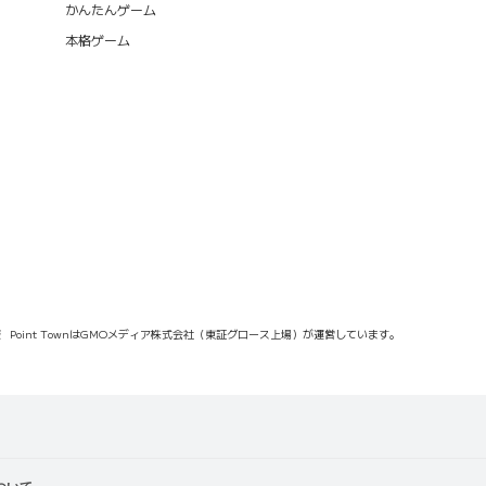
かんたんゲーム
本格ゲーム
報
Point TownはGMOメディア株式会社（東証グロース上場）が運営しています。