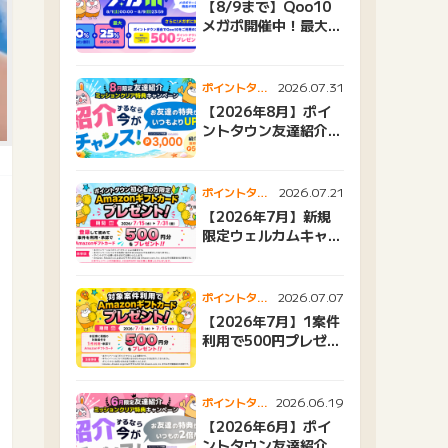
【8/9まで】Qoo10
メガポ開催中！最大
25%還元＆500ptプ
レゼント
2026.07.31
ポイントタウ
ンニュース
【2026年8月】ポイ
ントタウン友達紹介キ
ャンペーンおすすめ広
告紹介
2026.07.21
ポイントタウ
ンニュース
【2026年7月】新規
限定ウェルカムキャン
ペーン
2026.07.07
ポイントタウ
ンニュース
【2026年7月】1案件
利用で500円プレゼン
トキャンペーン
2026.06.19
ポイントタウ
ンニュース
【2026年6月】ポイ
ントタウン友達紹介キ