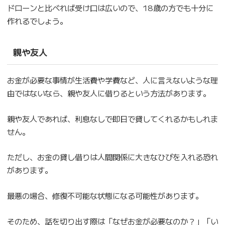
ドローンと比べれば受け口は広いので、18歳の方でも十分に
作れるでしょう。
親や友人
お金が必要な事情が生活費や学費など、人に言えないような理
由ではないなら、親や友人に借りるという方法があります。
親や友人であれば、利息なしで即日で貸してくれるかもしれま
せん。
ただし、お金の貸し借りは人間関係に大きなひびを入れる恐れ
があります。
最悪の場合、修復不可能な状態になる可能性があります。
そのため、話を切り出す際は「なぜお金が必要なのか？」「い