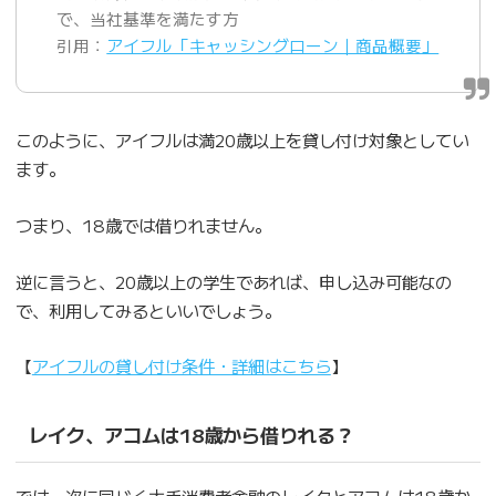
で、当社基準を満たす方
引用：
アイフル「キャッシングローン｜商品概要」
このように、アイフルは満20歳以上を貸し付け対象としてい
ます。
つまり、18歳では借りれません。
逆に言うと、20歳以上の学生であれば、申し込み可能なの
で、利用してみるといいでしょう。
【
アイフルの貸し付け条件・詳細はこちら
】
レイク、アコムは18歳から借りれる？