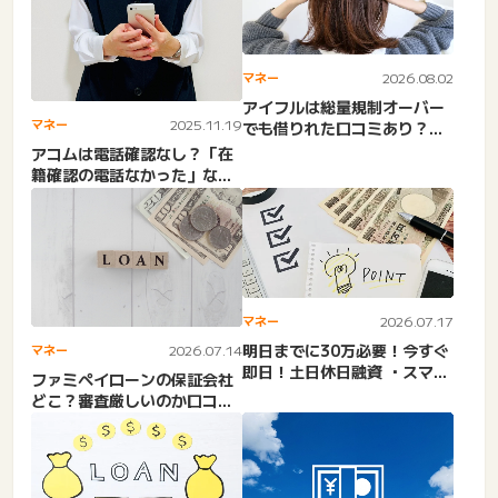
マネー
2026.08.02
アイフルは総量規制オーバー
マネー
2025.11.19
でも借りれた口コミあり？銀
行カードローン・消費者金
アコムは電話確認なし？「在
融...
籍確認の電話なかった」など
知恵袋口コミ。職場に電話
が...
マネー
2026.07.17
明日までに30万必要！今すぐ
マネー
2026.07.14
即日！土日休日融資 ・スマホ
ファミペイローンの保証会社
完結！初めて借りるのに...
どこ？審査厳しいのか口コ
ミ！在籍確認なし？審査時間
は...