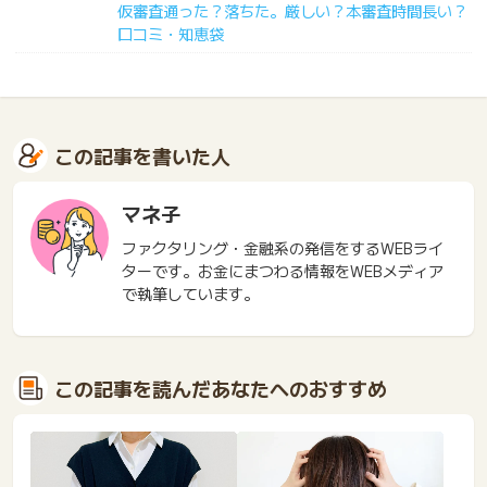
仮審査通った？落ちた。厳しい？本審査時間長い？
口コミ・知恵袋
この記事を書いた人
マネ子
ファクタリング・金融系の発信をするWEBライ
ターです。お金にまつわる情報をWEBメディア
で執筆しています。
この記事を読んだあなたへのおすすめ