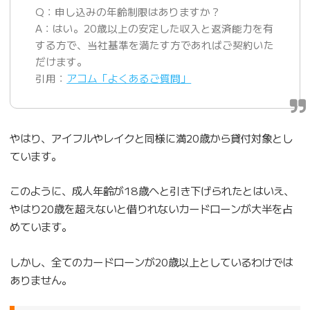
Q：申し込みの年齢制限はありますか？
A：はい。20歳以上の安定した収入と返済能力を有
する方で、当社基準を満たす方であればご契約いた
だけます。
引用：
アコム「よくあるご質問」
やはり、アイフルやレイクと同様に満20歳から貸付対象とし
ています。
このように、成人年齢が18歳へと引き下げられたとはいえ、
やはり20歳を超えないと借りれないカードローンが大半を占
めています。
しかし、全てのカードローンが20歳以上としているわけでは
ありません。