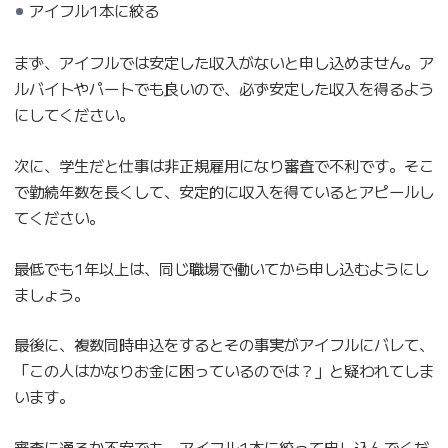
アイフル1本に絞る
まず、アイフルでは安定した収入がないと申し込めません。ア
ルバイトやパートでも良いので、必ず安定した収入を得るよう
にしてください。
次に、学生だと仕事は非正規雇用になり審査で不利です。そこ
で勤続年数を長くして、安定的に収入を得ているとアピールし
てください。
最低でも1年以上は、同じ職場で働いてから申し込むようにし
ましょう。
最後に、複数同時申込をするとその事実がアイフルにバレて、
「この人はかなりお金に困っているのでは？」と疑われてしま
います。
審査に通るか不安でも、アイフル1本に絞って申し込んでくだ