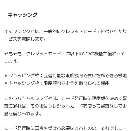
キャッシング
キャッシングとは、一般的にクレジットカードに付帯されたサ
ービスを意味します。
そもそも、クレジットカードには以下の2つの機能が備わって
います。
ショッピング枠：立替可能な限度額内で買い物ができる機能
キャッシング枠：限度額内でお金を借りられる機能
このうちキャッシング枠は、カード発行時に限度額を決めて審
査に通れば、その後はクレジットカードを使って審査なしでお
金を借りられます。
カード発行時に審査を受ける必要はあるものの、それでもカー