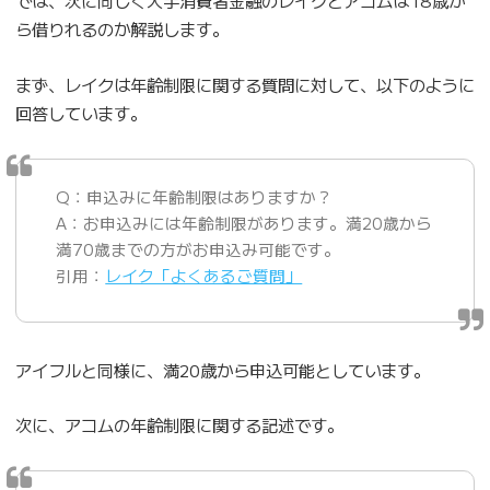
では、次に同じく大手消費者金融のレイクとアコムは18歳か
ら借りれるのか解説します。
まず、レイクは年齢制限に関する質問に対して、以下のように
回答しています。
Q：申込みに年齢制限はありますか？
A：お申込みには年齢制限があります。満20歳から
満70歳までの方がお申込み可能です。
引用：
レイク「よくあるご質問」
アイフルと同様に、満20歳から申込可能としています。
次に、アコムの年齢制限に関する記述です。