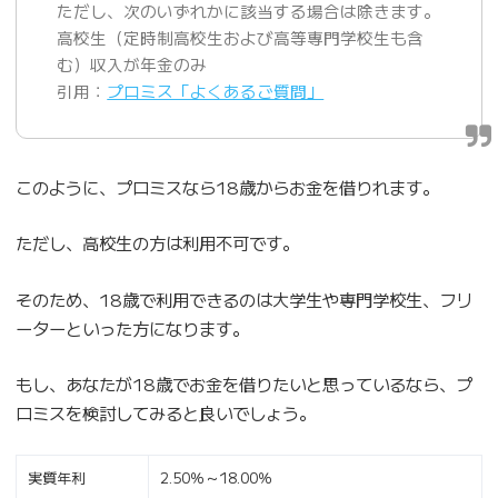
ただし、次のいずれかに該当する場合は除きます。
高校生（定時制高校生および高等専門学校生も含
む）収入が年金のみ
引用：
プロミス「よくあるご質問」
このように、プロミスなら18歳からお金を借りれます。
ただし、高校生の方は利用不可です。
そのため、18歳で利用できるのは大学生や専門学校生、フリ
ーターといった方になります。
もし、あなたが18歳でお金を借りたいと思っているなら、プ
ロミスを検討してみると良いでしょう。
実質年利
2.50％～18.00％