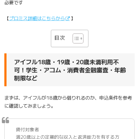
必要です
【
プロミス詳細はこちらから
】
目次
アイフル18歳・19歳・20歳未満利用不
可！学生・アコム・消費者金融審査・年齢
制限など
まずは、アイフルが18歳から借りれるのか、申込条件を参考
に確認してみましょう。
貸付対象者
満20歳以上の定期的な収入と返済能力を有する方