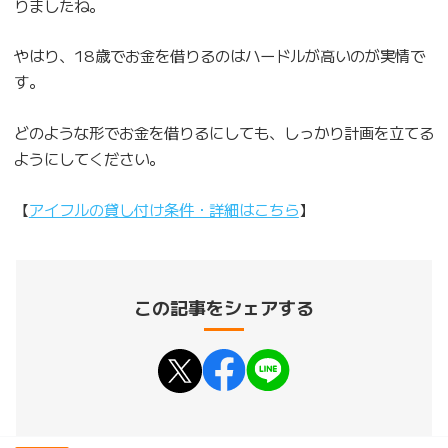
りましたね。
やはり、18歳でお金を借りるのはハードルが高いのが実情で
す。
どのような形でお金を借りるにしても、しっかり計画を立てる
ようにしてください。
【
アイフルの貸し付け条件・詳細はこちら
】
この記事をシェアする