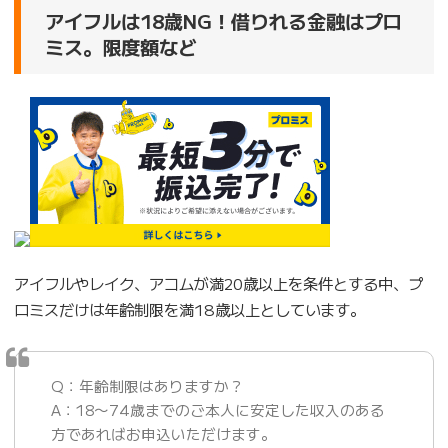
アイフルは18歳NG！借りれる金融はプロ
ミス。限度額など
アイフルやレイク、アコムが満20歳以上を条件とする中、プ
ロミスだけは年齢制限を満18歳以上としています。
Q：年齢制限はありますか？
A：18〜74歳までのご本人に安定した収入のある
方であればお申込いただけます。