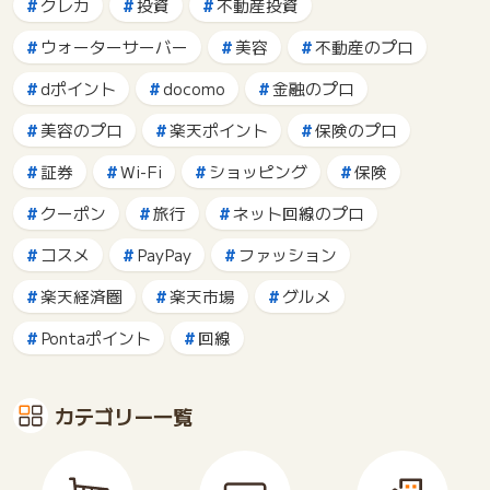
クレカ
投資
不動産投資
ウォーターサーバー
美容
不動産のプロ
dポイント
docomo
金融のプロ
美容のプロ
楽天ポイント
保険のプロ
証券
Wi-Fi
ショッピング
保険
クーポン
旅行
ネット回線のプロ
コスメ
PayPay
ファッション
楽天経済圏
楽天市場
グルメ
Pontaポイント
回線
カテゴリー一覧