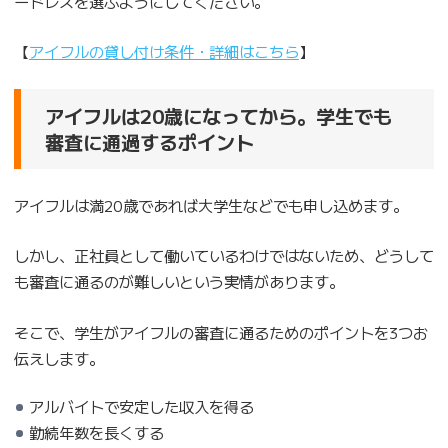
ードレスを選ぶようにしてください。
【
アイフルの貸し付け条件・詳細はこちら
】
アイフルは20歳になってから。学生でも
審査に通過するポイント
アイフルは満20歳であれば大学生などでも申し込めます。
しかし、正社員として働いているわけではないため、どうして
も審査に通るのが難しいという実情があります。
そこで、学生がアイフルの審査に通るためのポイントを3つお
伝えします。
アルバイトで安定した収入を得る
勤続年数を長くする