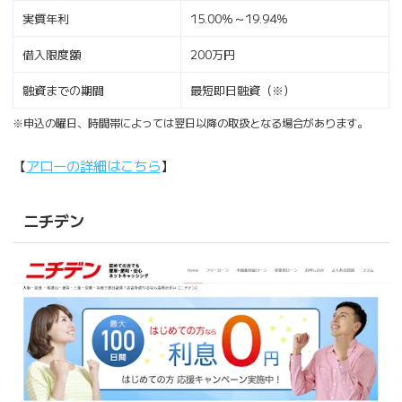
実質年利
15.00％～19.94％
借入限度額
200万円
融資までの期間
最短即日融資（※）
※申込の曜日、時間帯によっては翌日以降の取扱となる場合があります。
【
アローの詳細はこちら
】
ニチデン