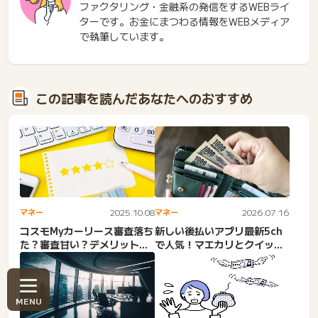
ファクタリング・金融系の発信をするWEBライ
ターです。お金にまつわる情報をWEBメディア
で執筆しています。
この記事を読んだあなたへのおすすめ
マネー
2025.10.08
マネー
2026.07.16
コスモMyカーリース審査落ち
新しい後払いアプリ最新5ch
た？審査甘い？デメリットだ
で人気！マエカリとクイック
らけ？評判・口コミ・1万...
ペイは審査なし現金化？少...