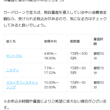
カードローンで言えば、独自審査を導入している中小消費者金
融なら、受けられる見込みがあるので、気になる方はチェック
してみると良いでしょう。
審査時
借入先
実質年利
限度額
間
4.80％～
1万円〜300
最短30
セントラル
18.00％
万円
分
7.3％～
1万円〜50
最短10
ニチデン
17.52％
万円
分
スカイオフィスキャッ
15.00％〜
1万円〜50
最短30
シング
20.00％
万円
分
※お申込み時間や審査によりご希望に添えない場合がございま
す。