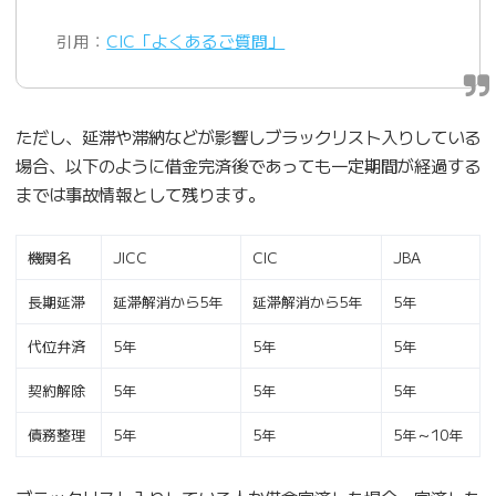
引用：
CIC「よくあるご質問」
ただし、延滞や滞納などが影響しブラックリスト入りしている
場合、以下のように借金完済後であっても一定期間が経過する
までは事故情報として残ります。
機関名
JICC
CIC
JBA
長期延滞
延滞解消から5年
延滞解消から5年
5年
代位弁済
5年
5年
5年
契約解除
5年
5年
5年
債務整理
5年
5年
5年～10年