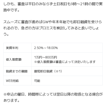
しかも、審査は平日のみならず土日祝日も9時〜21時の間で実
施中です。
スムーズに審査が進めばGWや年末年始でも即日融資を受けら
れるので、急ぎの方はプロミスを検討してみると良いでしょ
う。
実質年利
2.50％～18.00％
1万円〜800万円
借入限度額
※借入限度額は審査によって決定いたします
融資までの期間
最短即日融資（※1）
WEB完結
可能
※申込の曜日、時間帯によっては翌日以降の取扱となる場合が
あります。