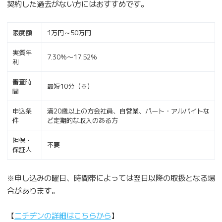
契約した過去がない方にはおすすめです。
限度額
1万円～50万円
実質年
7.30％〜17.52％
利
審査時
最短10分（※）
間
申込条
満20歳以上の方会社員、自営業、パート・アルバイトな
件
ど定期的な収入のある方
担保・
不要
保証人
※申し込みの曜日、時間帯によっては翌日以降の取扱となる場
合があります。
【
ニチデンの詳細はこちらから
】