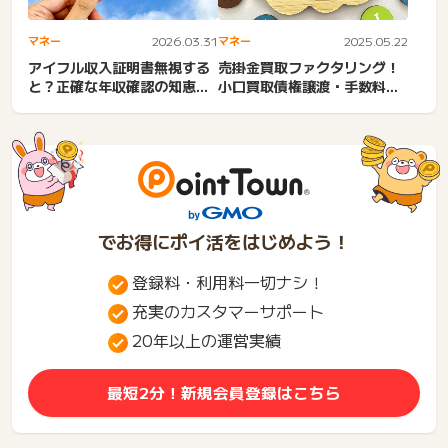
マネー
2026.03.31
マネー
2025.05.22
アイフル収入証明書無視する
売掛金買取ファクタリング！
と？正確な年収確認の知恵
小口買取債権譲渡・手数料安
袋！提出しないとどうなる？
い・安全な請求書買取の仕
審...
組...
でお得にポイ活をはじめよう！
登録料・利用料一切ナシ！
充実のカスタマーサポート
20年以上の運営実績
最短2分！新規会員登録はこちら