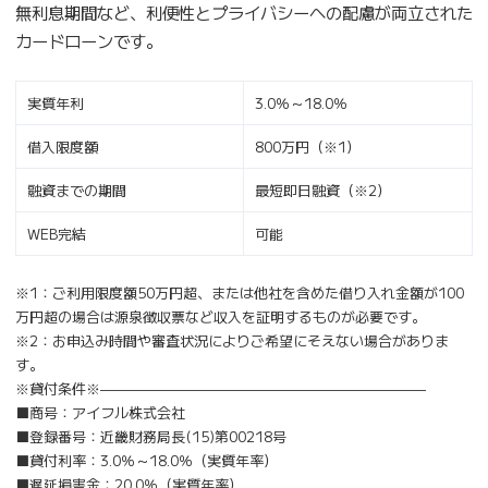
無利息期間など、利便性とプライバシーへの配慮が両立された
カードローンです。
実質年利
3.0％～18.0％
借入限度額
800万円（※1）
融資までの期間
最短即日融資（※2）
WEB完結
可能
※1：ご利用限度額50万円超、または他社を含めた借り入れ金額が100
万円超の場合は源泉徴収票など収入を証明するものが必要です。
※2：お申込み時間や審査状況によりご希望にそえない場合がありま
す。
※貸付条件※———————————————————————
■商号：アイフル株式会社
■登録番号：近畿財務局長(15)第00218号
■貸付利率：3.0％～18.0％（実質年率）
■遅延損害金：20.0％（実質年率）