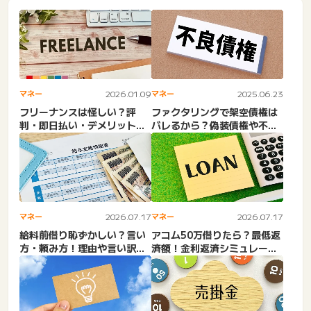
マネー
2026.01.09
マネー
2025.06.23
フリーナンスは怪しい？評
ファクタリングで架空債権は
判・即日払い・デメリット。
バレるから？偽装債権や不正
口コミ＆口座・バーチャルオ
債権は詐欺罪で刑事告訴？
フ...
二...
マネー
2026.07.17
マネー
2026.07.17
給料前借り恥ずかしい？言い
アコム50万借りたら？最低返
方・頼み方！理由や言い訳。
済額！金利返済シミュレーシ
バイト・前借りできない・
ョン！返済期間・100万...
断...