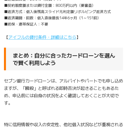
■契約限度額または貸付金額：800万円以内（要審査）
■返済方式：借入後残高スライド元利定額リボルビング返済方式
■返済期間・回数：借入直後最長14年6ヶ月（1～151回）
■担保・連帯保証人：不要
【
アイフルの貸付条件・詳細はこちら
】
まとめ：自分に合ったカードローンを選ん
で賢く利用しよう
セブン銀行カードローンは、アルバイトやパートでも申し込め
ますが、「瞬殺」と呼ばれる即時否決が起きることもあるた
め、申込前には自身の状況をよく確認しておくことが大切で
す。
特に信用情報や収入の安定性、他社借入状況などが重視される