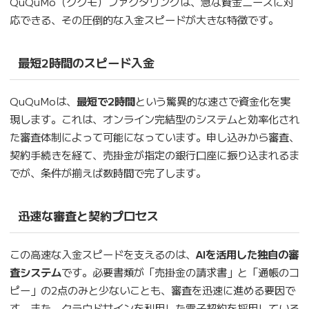
QuQuMo（ククモ）ファクタリングは、急な資金ニーズに対
応できる、その圧倒的な入金スピードが大きな特徴です。
最短2時間のスピード入金
QuQuMoは、
最短で2時間
という驚異的な速さで資金化を実
現します。これは、オンライン完結型のシステムと効率化され
た審査体制によって可能になっています。申し込みから審査、
契約手続きを経て、売掛金が指定の銀行口座に振り込まれるま
でが、条件が揃えば数時間で完了します。
迅速な審査と契約プロセス
この高速な入金スピードを支えるのは、
AIを活用した独自の審
査システム
です。必要書類が「売掛金の請求書」と「通帳のコ
ピー」の2点のみと少ないことも、審査を迅速に進める要因で
す。また、クラウドサインを利用した電子契約を採用している