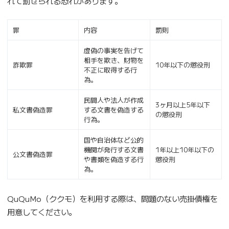
れて罰せられる恐れがあります。
罪
内容
罰則
虚偽の事実を告げて
相手を欺き、財物を
詐欺罪
10年以下の懲役刑
不正に取得する行
為。
民間人や法人が作成
3ヶ月以上5年以下
私文書偽造罪
する文書を偽造する
の懲役刑
行為。
国や自治体など公的
機関が発行する文書
1年以上10年以下の
公文書偽造罪
や書類を偽造する行
懲役刑
為。
QuQuMo（ククモ）を利用する際は、問題のない売掛債権を
用意してください。