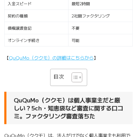
入金スピード
最短2時間
契約の種類
2社間ファクタリング
債権譲渡登記
不要
オンライン手続き
可能
【
QuQuMo（ククモ）の詳細はこちらから
】
目次
QuQuMo（ククモ）は個人事業主だと厳
しい？5ch・知恵袋など審査に関する口コ
ミ。ファクタリング審査落ちた
QuQuMo（ククモ）は、法人だけでなく個人事業主も利用で