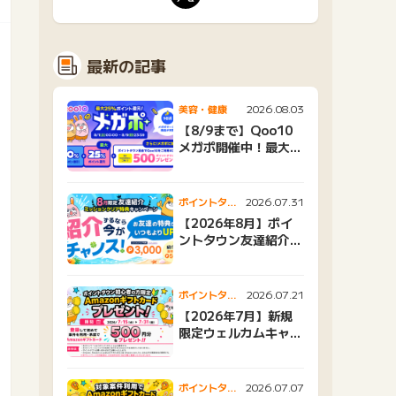
最新の記事
2026.08.03
美容・健康
【8/9まで】Qoo10
メガポ開催中！最大
25%還元＆500ptプ
レゼント
2026.07.31
ポイントタウ
ンニュース
【2026年8月】ポイ
ントタウン友達紹介キ
ャンペーンおすすめ広
告紹介
2026.07.21
ポイントタウ
ンニュース
【2026年7月】新規
限定ウェルカムキャン
ペーン
2026.07.07
ポイントタウ