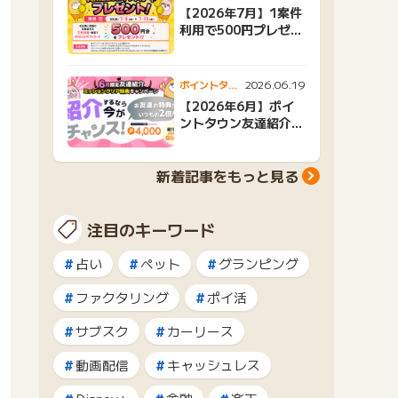
ンニュース
【2026年7月】1案件
利用で500円プレゼン
トキャンペーン
2026.06.19
ポイントタウ
ンニュース
【2026年6月】ポイ
ントタウン友達紹介キ
ャンペーンおすすめ広
告紹介
新着記事をもっと見る
注目のキーワード
占い
ペット
グランピング
ファクタリング
ポイ活
サブスク
カーリース
動画配信
キャッシュレス