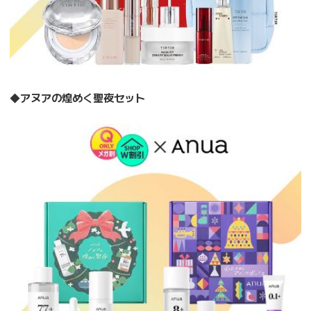
◆
アヌアの煌めく聖夜セット