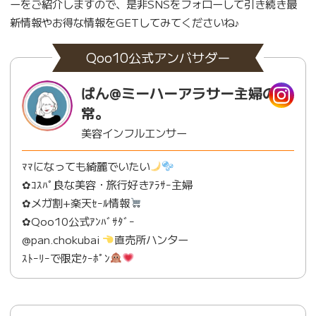
ーをご紹介しますので、是非SNSをフォローして引き続き最
新情報やお得な情報をGETしてみてくださいね♪
Qoo10公式アンバサダー
ぱん@ミーハーアラサー主婦の日
常。
美容インフルエンサー
ﾏﾏになっても綺麗でいたい
✿ｺｽﾊﾟ良な美容・旅行好きｱﾗｻｰ主婦
✿メガ割+楽天ｾｰﾙ情報
✿Qoo10公式ｱﾝﾊﾞｻﾀﾞｰ
@pan.chokubai
直売所ハンター
ｽﾄｰﾘｰで限定ｸｰﾎﾟﾝ