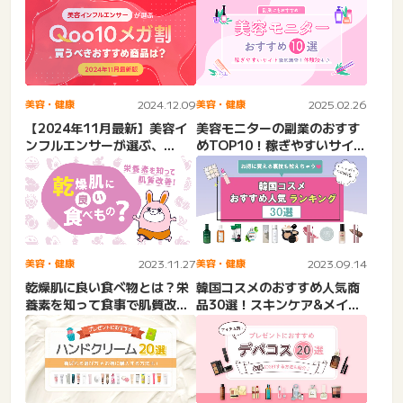
美容・健康
2024.12.09
美容・健康
2025.02.26
【2024年11月最新】美容イ
美容モニターの副業のおすす
ンフルエンサーが選ぶ、
めTOP10！稼ぎやすいサイト
Qoo10メガ割で買うべき...
を体験談でチェック
美容・健康
2023.11.27
美容・健康
2023.09.14
乾燥肌に良い食べ物とは？栄
韓国コスメのおすすめ人気商
養素を知って食事で肌質改
品30選！スキンケア&メイク
善！
グッズ