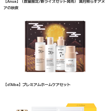
【Anua】（数量限定/新ライスセット発売） 満月照らすアヌ
アの秋夜
【d’Alba】プレミアムホームケアセット