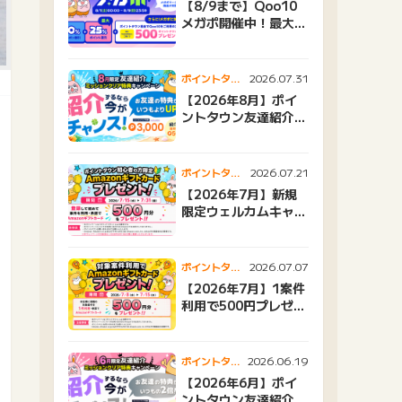
【8/9まで】Qoo10
メガポ開催中！最大
25%還元＆500ptプ
レゼント
2026.07.31
ポイントタウ
ンニュース
【2026年8月】ポイ
ントタウン友達紹介キ
ャンペーンおすすめ広
告紹介
2026.07.21
ポイントタウ
ンニュース
【2026年7月】新規
限定ウェルカムキャン
ペーン
2026.07.07
ポイントタウ
ンニュース
【2026年7月】1案件
利用で500円プレゼン
トキャンペーン
2026.06.19
ポイントタウ
ンニュース
【2026年6月】ポイ
ントタウン友達紹介キ