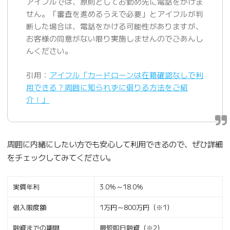
アイフルでは、原則としてお勤め先に電話をかけま
せん。「審査を進めるうえで必要」とアイフルが判
断した場合は、電話をかける可能性がありますが、
お客様の同意がない限り実施しませんのでごあんし
んください。
引用：
アイフル「カードローンは在籍確認なしで利
用できる？周囲に知られずに借りる方法をご紹
介！」
周囲に内緒にしたい方でも安心して利用できるので、ぜひ詳細
をチェックしてみてください。
実質年利
3.0％～18.0％
借入限度額
1万円～800万円（※1）
融資までの期間
最短即日融資（※2）