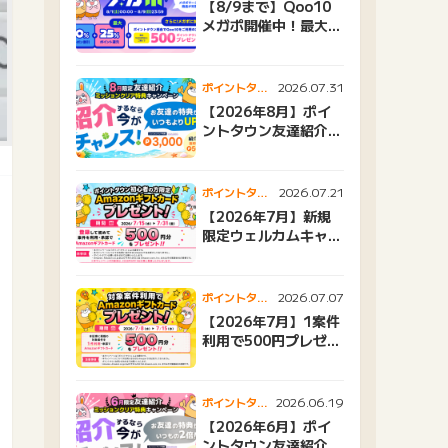
【8/9まで】Qoo10
メガポ開催中！最大
25%還元＆500ptプ
レゼント
2026.07.31
ポイントタウ
ンニュース
【2026年8月】ポイ
ントタウン友達紹介キ
ャンペーンおすすめ広
告紹介
2026.07.21
ポイントタウ
ンニュース
【2026年7月】新規
限定ウェルカムキャン
ペーン
2026.07.07
ポイントタウ
ンニュース
【2026年7月】1案件
利用で500円プレゼン
トキャンペーン
2026.06.19
ポイントタウ
ンニュース
【2026年6月】ポイ
ントタウン友達紹介キ