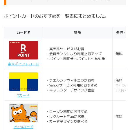
ポイントカードのおすすめを一覧表にまとめました。
カード名
特徴
発行・
・楽天系サービスがお得
・会員ランクにより利用上限アップ
無料
・ポイント利用分もポイント付与対象
楽天ポイントカード
・ウエルシアやマルエツがお得
無料
・Yahoo!サービス利用におすすめ
キャラク
・キャラクターデザインが豊富
550円～
Tカード
・ローソン利用におすすめ
・リクルートやauがお得
無料
・カードデザインが選べる
Pontaカード