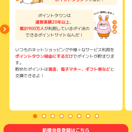
お申し込みやお買い物後、利用したサイトから送られる購入完
※キャンセル・不備・いたずら・商品受取拒否及び不着、返品の
了などのメールは、ポイント獲得するまで必ず保管してくださ
場合はポイント獲得対象外です。
い。
ポイントタウンは
獲得待ち・獲得失敗の状態でお問い合わせされる際に、該当の
運営実績20年以上
、
メールを送っていただく場合がございます。
累計900万人
が利用しているポイ活の
そのため、紛失・破棄された場合は対応いたしかねますので、
できるポイントサイトなんだ！
ご注意ください。
(※) SafariやChromeなどwebサイトを表示するアプリのこと
いつものネットショッピングや様々なサービス利用を
ポイントタウン経由にするだけ
でポイントが貯まりま
す。
貯めたポイントは
現金、電子マネー、ギフト券など
と
交換できるよ！
新規会員登録はこちら