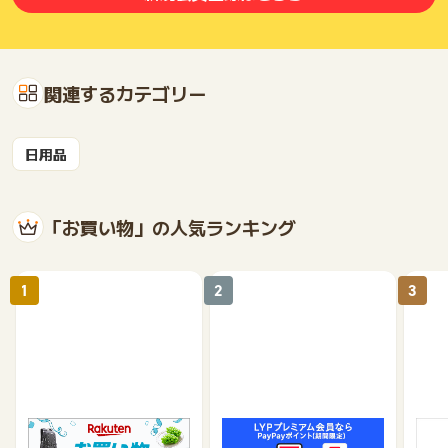
関連するカテゴリー
日用品
「お買い物」の人気ランキング
1
2
3
楽天市場
Yahoo!ショッピング
au 