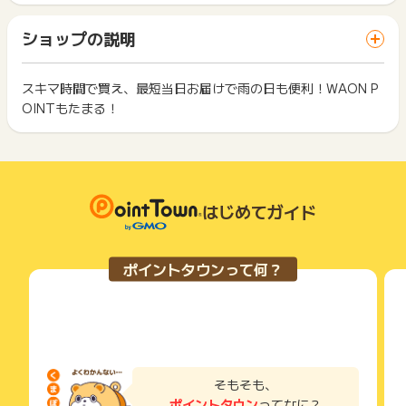
ト獲得ができません。
88円の同商品を2点(合計176円)購入した場合
ります。
「 ショッピングでポイントGET 」ボタンを押した時とサービ
還元率1%の場合、2ポイントとなります。
一部のサービスにつきましては、1商品につき10円単位の金額
ショップの説明
ス・お買い物利用時で、デバイス・ブラウザが異なる場合はポ
は切り捨てとなります。
イント獲得ができません。
※東北、九州、沖縄地区のイオンネットスーパー、マックスバリ
ポイント獲得が1ポイント未満のものは切り捨てとなり、ポイ
ュ東海、マックスバリュ中部のイオンネットスーパーは対象外
ント履歴には記載されません。
スキマ時間で買え、最短当日お届けで雨の日も便利！WAON P
2回以上同じお買い物・サービスをご利用される場合は、毎回
となります。
原則として広告主側のポイント等を利用して支払われた金額分
OINTもたまる！
ポイントタウンに戻り、「 ショッピングでポイントGET 」ボ
※注文変更をされる場合、元の注文内容に関してはキャンセル扱
につきましては、ポイントタウンのポイント獲得の対象には含
もっと見る
タンを押してからご利用ください。
いとなりますため、ポイント獲得対象外となります。
まれません。
注文変更前に再度当サイトを経由し、24時間以内に変更された
広告主が運営しているサービスの都合もしくは会員様の都合で
下記の事項に該当する場合、広告主側で対象外とみなし、「獲
場合は、注文変更後の内容がポイント獲得対象となります。
商品の交換や一部でもキャンセルされた場合、ポイントが無効
得無効」となる可能性があります。
になる可能性もございます。
・同一端末や同一世帯で、繰り返し利用不可のサービス・お買
※キャンセル・不備・いたずら・商品受取拒否及び不着、返品の
各サービス・お買い物の獲得ポイントや獲得条件、キャンペー
はじめてガイド
い物を複数回ご利用された場合
場合はポイント獲得対象外です。
ン期間が予告なしに変更される場合がございますが、ご利用さ
・他のポイントサイトや比較サイト、検索サイトなどを経由し
れた時点の条件が適用されます。
て一度でも同サービス・お買い物を利用されたことがある場合
条件を達成しているかどうかは各広告主ではなく、代理店が行
ご利用前には、Cookieの削除をおこなっていただくことを推奨
※ポイントに関するお問い合わせは、
ポイントタウンのサポート
ポイントタウンって何？
っているため、広告主はポイントに関する詳細を把握しており
します。
までお問い合わせください。ポイントについて、広告主に直接
ません。
お問い合わせをした場合、ポイント獲得対象外となる場合がご
そのため、ポイントタウンのポイントに関するお問い合わせを
サービス・お買い物利用時にお電話など2つ以上の申し込み方
ざいます。
広告主様に直接行わないようお願いいたします。
法がある場合、必ずサイト上のWEBフォームからお申し込みく
掲載中のプログラムの掲載終了日はあくまで予定となってお
ださい。
り、急遽終了となる場合がございます。
各サービス・お買い物に掲載されている獲得条件を必ずよくお
広告に遷移しない場合は掲載が終了となっておりポイントが獲
読みください。
そもそも、
得できませんので、ご注意くださいませ。
ポイントタウン
ってなに？