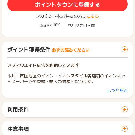
ポイントタウンに登録する
アカウントをお持ちの方は
こちら
10%
友達紹介
ガチャチケット対象
ポイント獲得条件
必ずお読みください
アフィリエイト広告を利用しています
本州・四国地区のイオン・イオンスタイル各店舗のイオンネッ
トスーパーでの登録・購入が対象となります。
もっと見る
※【イオンネットスーパーのポイントの獲得について】
商品毎での計算となります。
100円未満の商品1点の場合、ポイント獲得対象外です。
利用条件
100円未満の同商品を2点購入し、100円以上となった場合はポ
「 ショッピングでポイントGET 」ボタンから広告主サイトを
イント獲得対象です。
訪問し、ご利用ください。
サイトに移動してからお申し込みやお買い物が完了するまでの
例)
注意事項
間に、同じブラウザ（※）で他のサイトに移動した場合はポイン
98円の商品1点、198円の商品1点、
ポイントの獲得の対象となるのは、税抜き・送料抜き価格とな