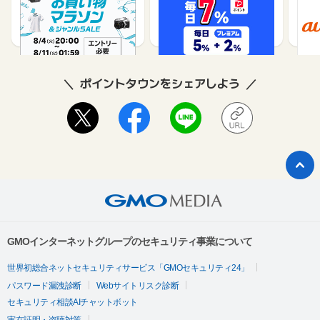
（旧：
1%
1%
ポイントタウンをシェアしよう
GMOインターネットグループのセキュリティ事業について
世界初総合ネットセキュリティサービス「GMOセキュリティ24」
パスワード漏洩診断
Webサイトリスク診断
セキュリティ相談AIチャットボット
実在証明・盗聴対策