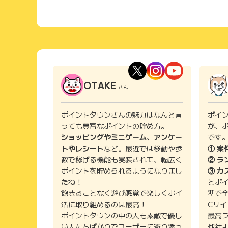
OTAKE
さん
ポイントタウンさんの魅力はなんと言
ポイ
っても豊富なポイントの貯め方。
が、
ショッピングやミニゲーム、アンケー
です
トやレシート
など。最近では移動や歩
① 案
数で稼げる機能も実装されて、幅広く
② ラ
ポイントを貯められるようになりまし
③ カ
たね！
とポ
飽きることなく遊び感覚で楽しくポイ
準で
活に取り組めるのは最高！
Cサ
ポイントタウンの中の人も素敵で優し
最高
い人たちばかりでユーザーに寄り添っ
他社