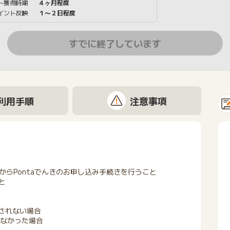
ト獲得時期
４ヶ月程度
イント反映
１〜２日程度
すでに終了しています
利用手順
注意事項
らPontaでんきのお申し込み手続きを行うこと
と
始されない場合
きなかった場合