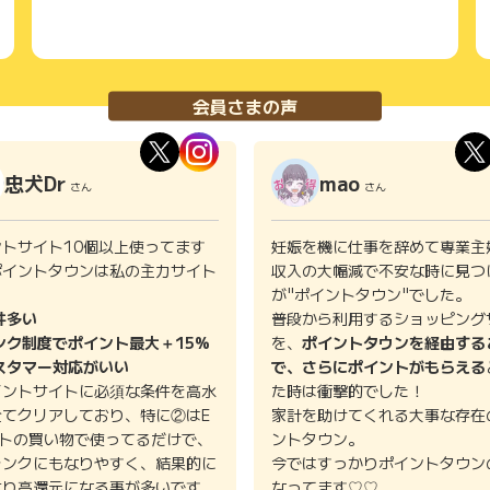
会員さまの声
忠犬Dr
mao
さん
さん
ントサイト10個以上使ってます
妊娠を機に仕事を辞めて専業主
ポイントタウンは私の主力サイト
収入の大幅減で不安な時に見つ
。
が"ポイントタウン"でした。
件多い
普段から利用するショッピング
ンク制度でポイント最大＋15%
を、
ポイントタウンを経由する
スタマー対応がいい
で、さらにポイントがもらえる
イントサイトに必須な条件を高水
た時は衝撃的でした！
全てクリアしており、特に②はE
家計を助けてくれる大事な存在
イトの買い物で使ってるだけで、
ントタウン。
ランクにもなりやすく、結果的に
今ではすっかりポイントタウン
より高還元になる事が多いです。
なってます♡♡