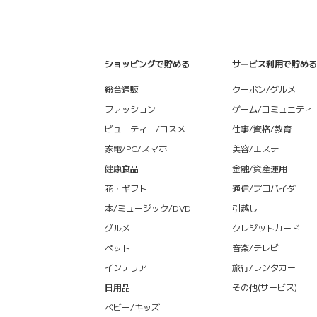
ショッピングで貯める
サービス利用で貯める
総合通販
クーポン/グルメ
ファッション
ゲーム/コミュニティ
ビューティー/コスメ
仕事/資格/教育
家電/PC/スマホ
美容/エステ
健康食品
金融/資産運用
花・ギフト
通信/プロバイダ
本/ミュージック/DVD
引越し
グルメ
クレジットカード
ペット
音楽/テレビ
インテリア
旅行/レンタカー
日用品
その他(サービス)
ベビー/キッズ