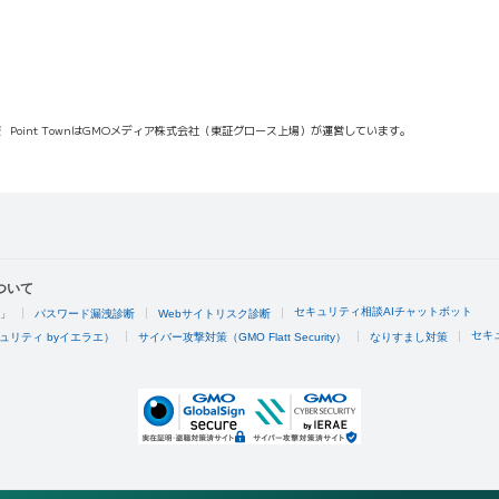
報
Point TownはGMOメディア株式会社（東証グロース上場）が運営しています。
ついて
セキュリティ相談AIチャットボット
4」
パスワード漏洩診断
Webサイトリスク診断
セキ
ュリティ byイエラエ）
サイバー攻撃対策（GMO Flatt Security）
なりすまし対策