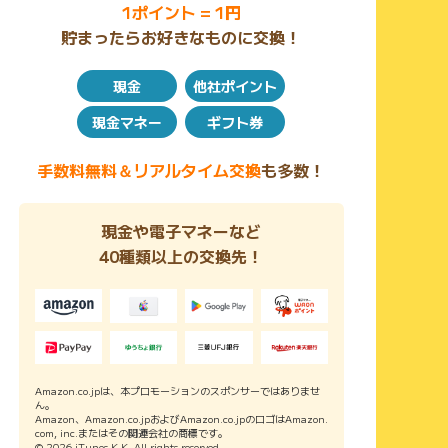
・Pontaポイントをためている方
1ポイント = 1円
・電力会社の切り替えに興味があり、電力会社は信頼性
貯まったらお好きなものに交換！
で選びたい方
・電気の切替え手続きに手間をかけたくない方
現金
他社ポイント
現金マネー
ギフト券
手数料無料＆リアルタイム交換
も多数！
現金や電子マネーなど
40種類以上の交換先！
Amazon.co.jpは、本プロモーションのスポンサーではありませ
ん。
Amazon、Amazon.co.jpおよびAmazon.co.jpのロゴはAmazon.
com, inc.またはその関連会社の商標です。
© 2026 iTunes K.K. All rights reserved.