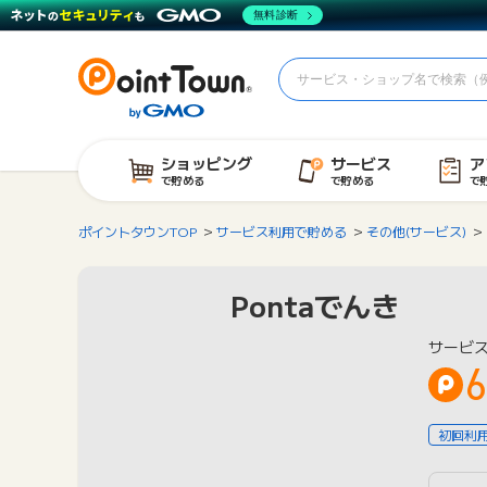
無料診断
ショッピング
サービス
ア
で貯める
で貯める
で
ポイントタウンTOP
サービス利用で貯める
その他(サービス)
Pontaでんき
サービス
6
初回利