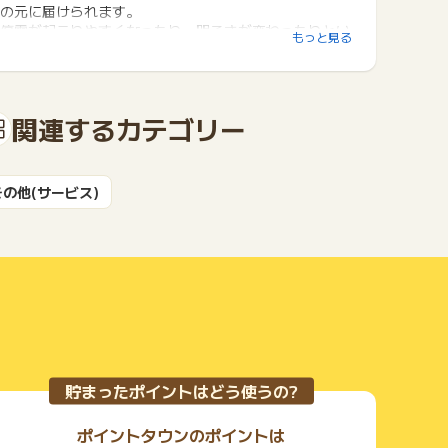
の元に届けられます。
停電が起こりやすくなったり、明るさが変わったりとい
もっと見る
うことは起こりません。
信頼性や品質は今までと変わらなく、安心してご利用い
ただけます。
関連するカテゴリー
【魅力3】お申込みはwebでカンタン。初期・切替費用
は一切かかりません。
切替に伴う初期・切替費用は一切かかりません。
今の電力会社への連絡や工事の立ち合い・書類等のご記
その他(サービス)
入も不要です。
【魅力4】電力会社とともにサービスを提供しているの
で安心
Pontaでんきはauエネルギー＆ライフと電力会社が共に
提供するサービスですので、ご安心ください。
【魅力５】電気代は毎日アプリで確認
電気代は毎日アプリでチェック。グラフで視覚的に確認
できます。
貯まったポイントはどう使うの?
■こんな方におススメ
ポイントタウンのポイントは