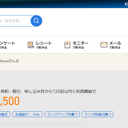
ンケート
レシート
モニター
メール
貯める
で貯める
で貯める
で貯める
Pontaでんき
契約・取引、申し込み月から120日以内に利用開始で
,500
用限定
友達紹介：10%
ランクアップ対象
ランク特典対象