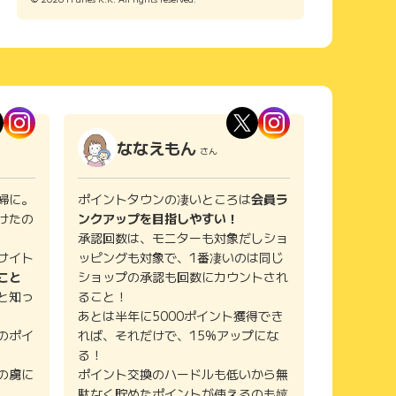
ななえもん
さん
婦に。
ポイントタウンの凄いところは
会員ラ
けたの
ンクアップを目指しやすい！
承認回数は、モニターも対象だしショ
サイト
ッピングも対象で、1番凄いのは同じ
こと
ショップの承認も回数にカウントされ
と知っ
ること！
あとは半年に5000ポイント獲得でき
のポイ
れば、それだけで、15%アップにな
る！
の虜に
ポイント交換のハードルも低いから無
駄なく貯めたポイントが使えるのも嬉