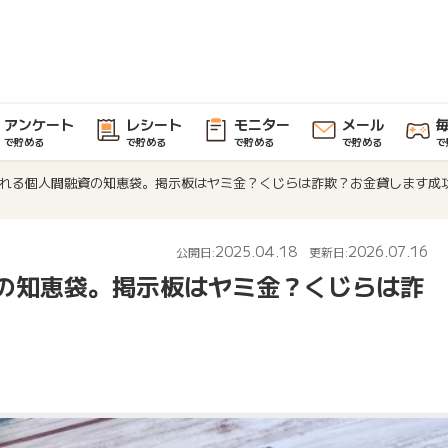
アンケート
レシート
モニター
メール
で貯める
で貯める
で貯める
で貯める
で
れる個人間融資の知恵袋。掲示板はヤミ金？くじらは詐欺？お金貸します成
2025.04.18
2026.07.16
公開日:
更新日:
の知恵袋。掲示板はヤミ金？くじらは詐