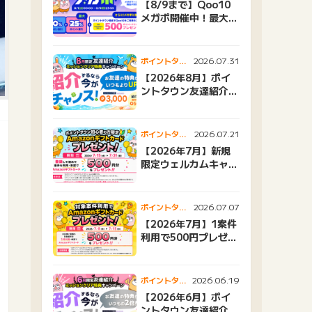
【8/9まで】Qoo10
メガポ開催中！最大
25%還元＆500ptプ
レゼント
2026.07.31
ポイントタウ
ンニュース
【2026年8月】ポイ
ントタウン友達紹介キ
ャンペーンおすすめ広
告紹介
2026.07.21
ポイントタウ
ンニュース
【2026年7月】新規
限定ウェルカムキャン
ペーン
2026.07.07
ポイントタウ
ンニュース
【2026年7月】1案件
利用で500円プレゼン
トキャンペーン
2026.06.19
ポイントタウ
ンニュース
【2026年6月】ポイ
ントタウン友達紹介キ