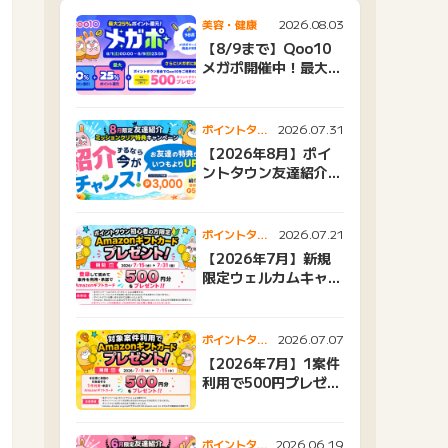
2026.08.03
美容・健康
【8/9まで】Qoo10
メガポ開催中！最大
25%還元＆500ptプ
レゼント
2026.07.31
ポイントタウ
ンニュース
【2026年8月】ポイ
ントタウン友達紹介キ
ャンペーンおすすめ広
告紹介
2026.07.21
ポイントタウ
ンニュース
【2026年7月】新規
限定ウェルカムキャン
ペーン
2026.07.07
ポイントタウ
ンニュース
【2026年7月】1案件
利用で500円プレゼン
トキャンペーン
2026.06.19
ポイントタウ