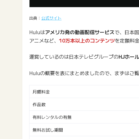
出典：
公式サイト
Huluは
アメリカ発の動画配信サービス
で、日本国
アニメなど、
10万本以上のコンテンツ
を定額料
運営しているのは日本テレビグループの
HJホー
Huluの概要を表にまとめましたので、まずはご
月額料金
作品数
有料レンタルの有無
無料お試し期間