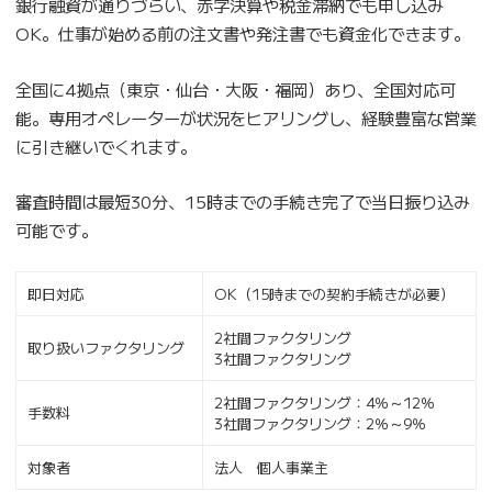
銀行融資が通りづらい、赤字決算や税金滞納でも申し込み
OK。仕事が始める前の注文書や発注書でも資金化できます。
全国に4拠点（東京・仙台・大阪・福岡）あり、全国対応可
能。専用オペレーターが状況をヒアリングし、経験豊富な営業
に引き継いでくれます。
審査時間は最短30分、15時までの手続き完了で当日振り込み
可能です。
即日対応
OK（15時までの契約手続きが必要）
2社間ファクタリング
取り扱いファクタリング
3社間ファクタリング
2社間ファクタリング：4％～12％
手数料
3社間ファクタリング：2％～9％
対象者
法人 個人事業主