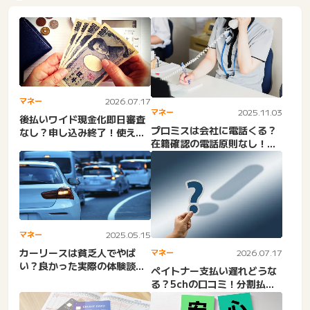
マネー
2026.07.17
マネー
2025.11.03
後払いワイド現金化即日審査
プロミスは会社に電話くる？
なし？申し込み終了！使える
在籍確認の電話原則なし！怖
サイト。審査落ちた？厳し
い。迷惑？しつこい？プロ
い...
ミ...
マネー
2025.05.15
カーリースは貧乏人でやば
マネー
2026.07.17
い？良かった実際の体験談！
ペイトナー支払い遅れどうな
ダサい？やめとけ？後悔し
る？5chの口コミ！分割払い
た？...
はできる？返済できない時...