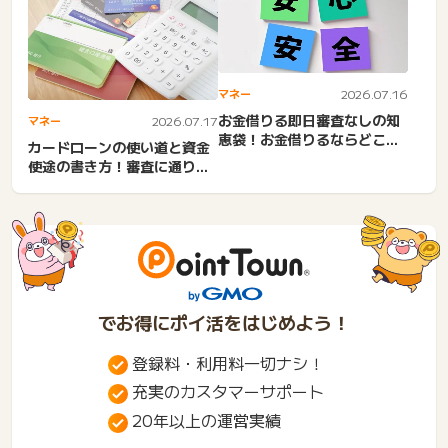
マネー
2026.07.16
お金借りる即日審査なしの知
マネー
2026.07.17
恵袋！お金借りるならどこが
カードローンの使い道と資金
いい？審査甘い無職5万・市...
使途の書き方！審査に通りや
すい利用目的。生活費・ギ
ャ...
でお得にポイ活をはじめよう！
登録料・利用料一切ナシ！
充実のカスタマーサポート
20年以上の運営実績