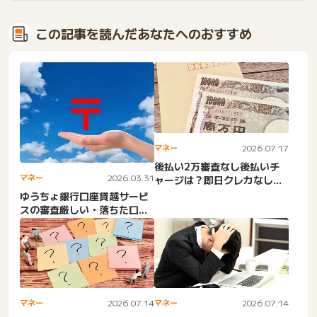
この記事を読んだあなたへのおすすめ
マネー
2026.07.17
後払い2万審査なし後払いチ
マネー
2026.03.31
ャージは？即日クレカなし。
マエカリ・Wowma・ゆっ...
ゆうちょ銀行口座貸越サービ
スの審査厳しい・落ちた口コ
ミ知恵袋。審査時間短い・
在...
マネー
2026.07.14
マネー
2026.07.14