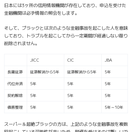
日本には3ヶ所の信用情報機関が存在しており、申込を受けた
金融機関は必ず情報の照会をします。
そして、ブラックとは次のような金融事故を起こした人を意味
しており、トラブルを起こしてから一定期間が経過しない限り
削除されません。
JICC
CIC
JBA
長期延滞
延滞解消から5年
延滞解消から5年
5年
代位弁済
5年
5年
5年
契約解除
5年
5年
5年
債務整理
5年
5年
5年～10年
スーパー＆超絶ブラックの方は、上記のような金融事故を複数
回起こしている可能性が高いため、融資を受けるのは難しいで