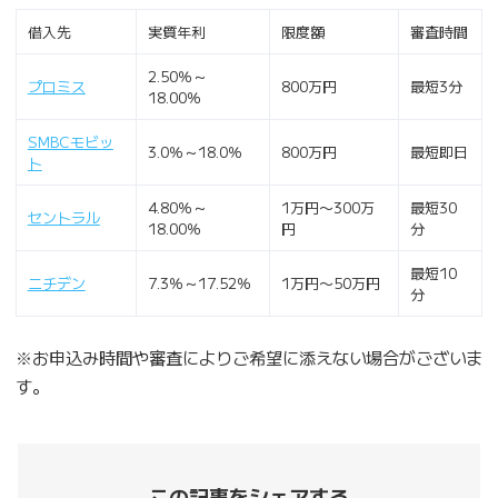
借入先
実質年利
限度額
審査時間
2.50％～
プロミス
800万円
最短3分
18.00％
SMBCモビッ
3.0％～18.0％
800万円
最短即日
ト
4.80％～
1万円〜300万
最短30
セントラル
18.00％
円
分
最短10
ニチデン
7.3％～17.52％
1万円〜50万円
分
※お申込み時間や審査によりご希望に添えない場合がございま
す。
この記事をシェアする