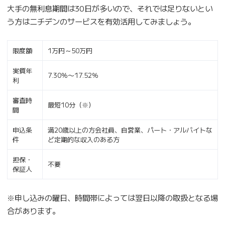
大手の無利息期間は30日が多いので、それでは足りないとい
う方はニチデンのサービスを有効活用してみましょう。
限度額
1万円～50万円
実質年
7.30％〜17.52％
利
審査時
最短10分（※）
間
申込条
満20歳以上の方会社員、自営業、パート・アルバイトな
件
ど定期的な収入のある方
担保・
不要
保証人
※申し込みの曜日、時間帯によっては翌日以降の取扱となる場
合があります。