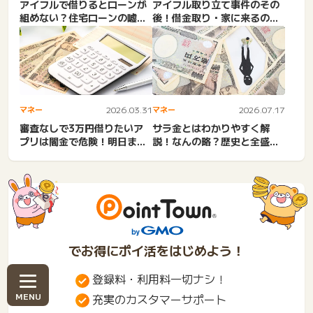
アイフルで借りるとローンが
アイフル取り立て事件のその
組めない？住宅ローンの嘘ホ
後！借金取り・家に来るのは
ント。契約・残高の影響。
昔の話。借りるとやばい？
消...
消...
マネー
2026.03.31
マネー
2026.07.17
審査なしで3万円借りたいア
サラ金とはわかりやすく解
プリは闇金で危険！明日まで
説！なんの略？歴史と全盛期
に3万円！即日の金策。無職...
と規制。ヤミ金との違い・金
利...
でお得にポイ活をはじめよう！
登録料・利用料一切ナシ！
充実のカスタマーサポート