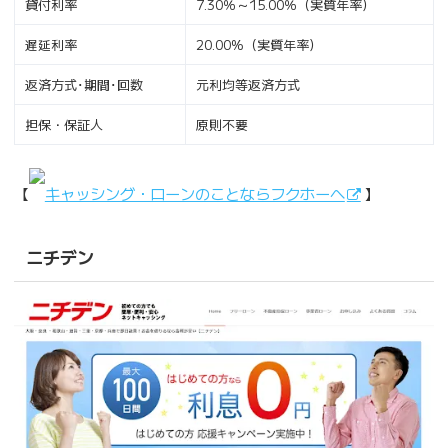
貸付利率
7.30％～15.00％（実質年率）
遅延利率
20.00%（実質年率）
返済方式･期間･回数
元利均等返済方式
担保・保証人
原則不要
【
キャッシング・ローンのことならフクホーへ
】
ニチデン