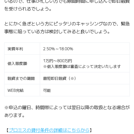
いるので、仕事が忙しい方でも隙間時間に申し込んで即日融資
を受けられるでしょう。
とにかく急ぎという方にピッタリのキャッシングなので、緊急
事態に陥っている方は検討してみると良いでしょう。
実質年利
2.50％～18.00％
1万円〜800万円
借入限度額
※借入限度額は審査によって決定いたします
融資までの期間
最短即日融資（※）
WEB完結
可能
※申込の曜日、時間帯によっては翌日以降の取扱となる場合が
あります。
【
プロミスの貸付条件の詳細はこちらから
】