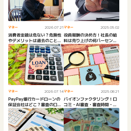
マネー
2026.07.21
マネー
2025.05.02
消費者金融は危ない？危険性
役員報酬の決め方！社長の給
やデメリットは過去のこと。
料は売り上げの何パーセン
信頼できる業者の選び方。
ト？利益割合・比率。金額相
知...
場...
マネー
2026.07.14
マネー
2025.08.21
PayPay銀行カードローンの
バイオンファクタリング！口
保証会社はどこ？審査の口コ
コミ・AI審査・審査時間・メ
ミ・落ちる理由・総量規...
リット・注意点など