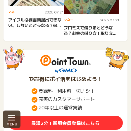
マネー
2026.07.21
アイフル必要書類提出できな
マネー
2026.07.21
い。しないとどうなる？保険
プロミスで借りるとどうな
証・源泉徴収の提出方法。
る？お金の借り方！取り立て
審...
で後悔？金利・手数料は？お
金...
でお得にポイ活をはじめよう！
登録料・利用料一切ナシ！
充実のカスタマーサポート
20年以上の運営実績
最短2分！新規会員登録はこちら