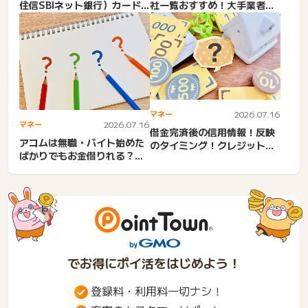
住信SBIネット銀行）カード
社一覧おすすめ！大手業者・
ローンは在籍確認なし？...
優良企業・安心即日業者・
サ...
マネー
2026.07.16
マネー
2026.07.16
借金完済後の信用情報！反映
アコムは無職・バイト始めた
のタイミング！クレジットカ
ばかりでもお金借りれる？無
ードが作れた・債務整理後
職になったら嘘はバレる？
カ...
バ...
でお得にポイ活をはじめよう！
登録料・利用料一切ナシ！