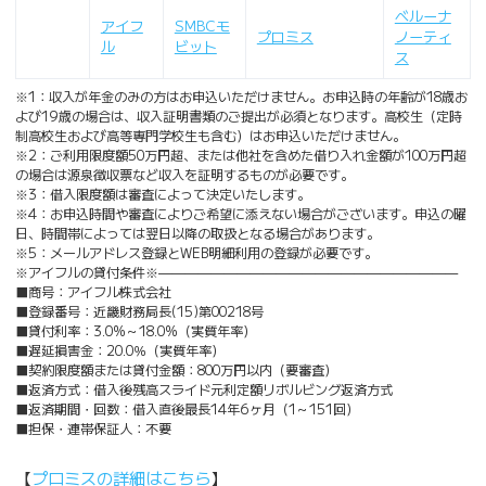
ベルーナ
アイフ
SMBCモ
プロミス
ノーティ
ル
ビット
ス
※1：収入が年金のみの方はお申込いただけません。お申込時の年齢が18歳お
よび19歳の場合は、収入証明書類のご提出が必須となります。高校生（定時
制高校生および高等専門学校生も含む）はお申込いただけません。
※2：ご利用限度額50万円超、または他社を含めた借り入れ金額が100万円超
の場合は源泉徴収票など収入を証明するものが必要です。
※3：借入限度額は審査によって決定いたします。
※4：お申込時間や審査によりご希望に添えない場合がございます。申込の曜
日、時間帯によっては翌日以降の取扱となる場合があります。
※5：メールアドレス登録とWEB明細利用の登録が必要です。
※アイフルの貸付条件※———————————————————————
■商号：アイフル株式会社
■登録番号：近畿財務局長(15)第00218号
■貸付利率：3.0%～18.0%（実質年率）
■遅延損害金：20.0％（実質年率）
■契約限度額または貸付金額：800万円以内（要審査）
■返済方式：借入後残高スライド元利定額リボルビング返済方式
■返済期間・回数：借入直後最長14年6ヶ月（1～151回）
■担保・連帯保証人：不要
【
プロミスの詳細はこちら
】