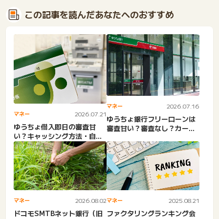
この記事を読んだあなたへのおすすめ
マネー
2026.07.16
マネー
2026.07.21
ゆうちょ銀行フリーローンは
ゆうちょ借入即日の審査甘
審査甘い？審査なし？カード
い？キャッシング方法・自動
ローンの金利・貯金担保自
貸付のやり方。郵便局・ゆう
動...
ち...
マネー
2026.08.02
マネー
2025.08.21
ドコモSMTBネット銀行（旧
ファクタリングランキング会