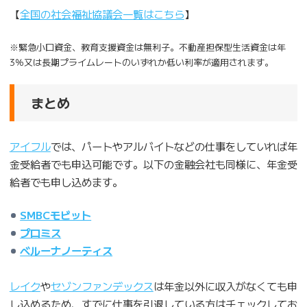
【
全国の社会福祉協議会一覧はこちら
】
※緊急小口資金、教育支援資金は無利子。不動産担保型生活資金は年
3％又は長期プライムレートのいずれか低い利率が適用されます。
まとめ
アイフル
では、パートやアルバイトなどの仕事をしていれば年
金受給者でも申込可能です。以下の金融会社も同様に、年金受
給者でも申し込めます。
SMBCモビット
プロミス
ベルーナノーティス
レイク
や
セゾンファンデックス
は年金以外に収入がなくても申
し込めるため、すでに仕事を引退している方はチェックしてお