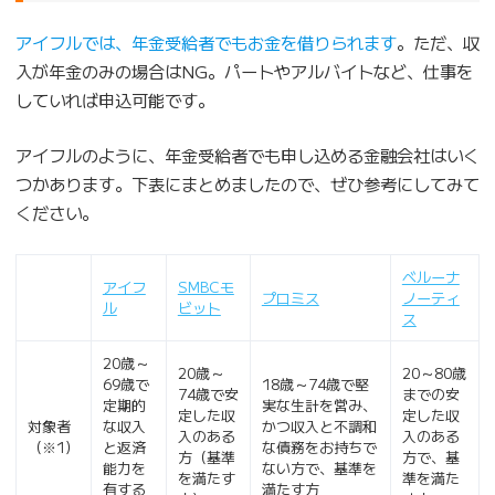
アイフルでは、年金受給者でもお金を借りられます
。ただ、収
入が年金のみの場合はNG。パートやアルバイトなど、仕事を
していれば申込可能です。
アイフルのように、年金受給者でも申し込める金融会社はいく
つかあります。下表にまとめましたので、ぜひ参考にしてみて
ください。
ベルーナ
アイフ
SMBCモ
プロミス
ノーティ
ル
ビット
ス
20歳～
20歳～
20～80歳
69歳で
18歳～74歳で堅
74歳で安
までの安
定期的
実な生計を営み、
定した収
定した収
対象者
な収入
かつ収入と不調和
入のある
入のある
（※1）
と返済
な債務をお持ちで
方（基準
方で、基
能力を
ない方で、基準を
を満たす
準を満た
有する
満たす方