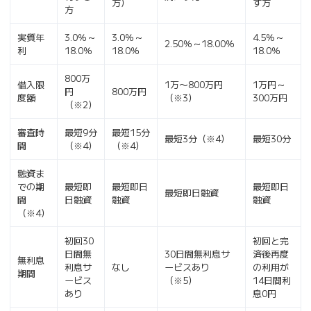
方）
す方
方
実質年
3.0％～
3.0％～
4.5％～
2.50％～18.00％
利
18.0％
18.0％
18.0％
800万
借入限
1万〜800万円
1万円～
円
800万円
度額
（※3）
300万円
（※2）
審査時
最短9分
最短15分
最短3分（※4）
最短30分
間
（※4）
（※4）
融資ま
での期
最短即
最短即日
最短即日
最短即日融資
間
日融資
融資
融資
（※4）
初回30
初回と完
日間無
30日間無利息サ
済後再度
無利息
利息サ
なし
ービスあり
の利用が
期間
ービス
（※5）
14日間利
あり
息0円