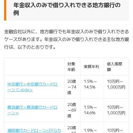
年金収入のみで借り入れできる地方銀行の
例
金融会社以外に、地方銀行でも年金収入のみで借り入れできる
ケースがあります。年金収入のみで借り入れできる主な地方銀
行は、以下のとおりです。
対象
借入限度
実質年利
年齢
額
20歳
1.5％～
10万円～
中京銀行＜中京銀行カードロ
～74
14.5％
1,000万円
ーン C-style＞
歳
20歳
横浜銀行＜横浜銀行カードロ
1.5％～
10万円～
～69
ーン＞
14.6％
1,000万円
歳
20歳
福岡銀行カードローン<FFGカ
1.9％～
10万円～