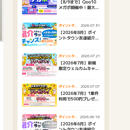
【8/9まで】Qoo10
メガポ開催中！最大
25%還元＆500ptプ
レゼント
2026.07.31
ポイントタウ
ンニュース
【2026年8月】ポイ
ントタウン友達紹介キ
ャンペーンおすすめ広
告紹介
2026.07.21
ポイントタウ
ンニュース
【2026年7月】新規
限定ウェルカムキャン
ペーン
2026.07.07
ポイントタウ
ンニュース
【2026年7月】1案件
利用で500円プレゼン
トキャンペーン
2026.06.19
ポイントタウ
ンニュース
【2026年6月】ポイ
ントタウン友達紹介キ