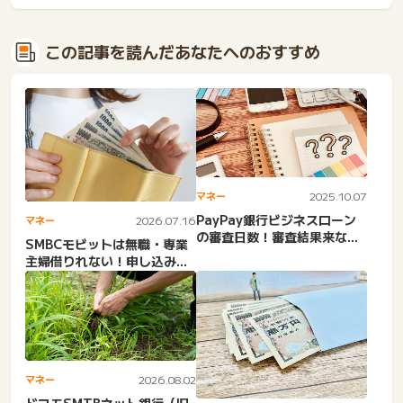
この記事を読んだあなたへのおすすめ
マネー
2025.10.07
PayPay銀行ビジネスローン
マネー
2026.07.16
の審査日数！審査結果来な
SMBCモビットは無職・専業
い。遅い。厳しい。必要書...
主婦借りれない！申し込み不
可。審査落ちる理由と審査...
マネー
2026.08.02