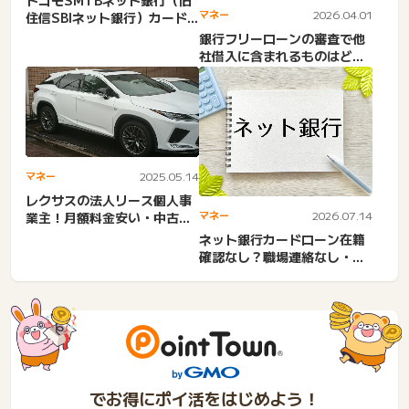
ドコモSMTBネット銀行（旧
マネー
2026.04.01
住信SBIネット銀行）カード
ローンは在籍確認なし？...
銀行フリーローンの審査で他
社借入に含まれるものはどこ
まで？キャッシングなど借
入...
マネー
2025.05.14
レクサスの法人リース個人事
マネー
2026.07.14
業主！月額料金安い・中古
車・KINTO・デメリット。...
ネット銀行カードローン在籍
確認なし？職場連絡なし・電
話なし・少額融資・Web完...
でお得にポイ活をはじめよう！