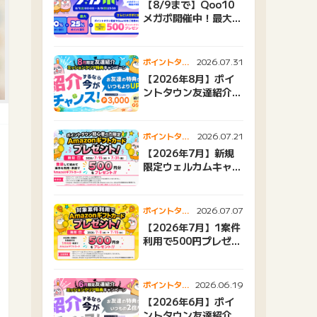
【8/9まで】Qoo10
メガポ開催中！最大
25%還元＆500ptプ
レゼント
2026.07.31
ポイントタウ
ンニュース
【2026年8月】ポイ
ントタウン友達紹介キ
ャンペーンおすすめ広
告紹介
2026.07.21
ポイントタウ
ンニュース
【2026年7月】新規
限定ウェルカムキャン
ペーン
2026.07.07
ポイントタウ
ンニュース
【2026年7月】1案件
利用で500円プレゼン
トキャンペーン
2026.06.19
ポイントタウ
ンニュース
【2026年6月】ポイ
ントタウン友達紹介キ