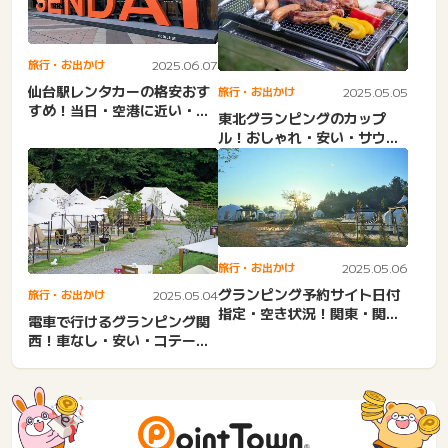
旅行・お出かけ
2025.06.07
仙台駅レンタカーの格安おす
旅行・お出かけ
2025.05.05
すめ！当日・空港に近い・乗
東北グランピングのカップ
り捨て24時間。トヨタレン...
ル！おしゃれ・安い・サウナ
付き・コテージ・子連れ・家
族...
旅行・お出かけ
2025.05.06
グランピング予約サイト日付
旅行・お出かけ
2025.05.04
指定・空き状況！関東・関
電車で行けるグランピング関
西。予約取れない・値段安
西！車なし・安い・コテー
い。...
ジ・人気・送迎あり・宿泊・
カ...