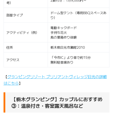
2食付き：1万9,000円～
考）
ドーム型テント（専用BBQスペースあ
部屋タイプ
り）
電動キックボード
アクティビティ（例）
手持ち花火
鳥の巣箱作り体験
住所
栃木県日光市瀬尾2010
「今市IC」より車で約15分
アクセス
無料駐車場あり
【
グランピングリゾート ブリリアントヴィレッジ日光の詳細
はこちら
】
【栃木グランピング】カップルにおすすめ
③：温泉付き・客室露天風呂など