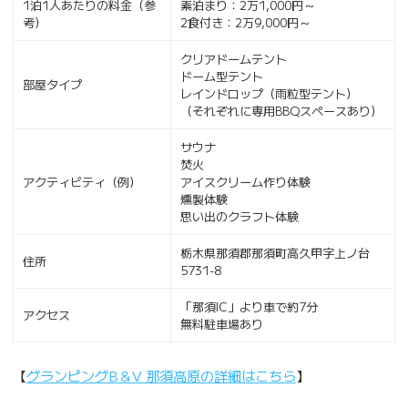
1泊1人あたりの料金（参
素泊まり：2万1,000円～
考）
2食付き：2万9,000円～
クリアドームテント
ドーム型テント
部屋タイプ
レインドロップ（雨粒型テント）
（それぞれに専用BBQスペースあり）
サウナ
焚火
アクティビティ（例）
アイスクリーム作り体験
燻製体験
思い出のクラフト体験
栃木県那須郡那須町高久甲字上ノ台
住所
5731-8
「那須IC」より車で約7分
アクセス
無料駐車場あり
【
グランピングB＆V 那須高原の詳細はこちら
】