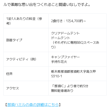
ルで素敵な思い出をつくれること間違いなしですよ。
1泊1人あたりの料金（参
2食付き：1万4,700円～
考）
クリアドームテント
ドームテント
部屋タイプ
（それぞれに専用BBQスペースあ
り）
キャンプファイヤー
アクティビティ（例）
手持ち花火
栃木県那須郡那須町大字高久甲
住所
5310‐1
「那須IC」より車で約5分
アクセス
無料駐車場あり
【
那須ハミルの森の詳細はこちら
】