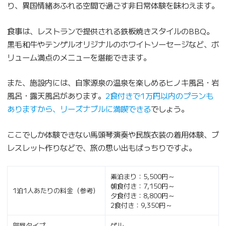
り、異国情緒あふれる空間で過ごす非日常体験を味わえます。
食事は、レストランで提供される鉄板焼きスタイルのBBQ。
黒毛和牛やテンゲルオリジナルのホワイトソーセージなど、ボ
リューム満点のメニューを堪能できます。
また、施設内には、自家源泉の温泉を楽しめるヒノキ風呂・岩
風呂・露天風呂があります。
2食付きで1万円以内のプランも
ありますから、リーズナブルに満喫できる
でしょう。
ここでしか体験できない馬頭琴演奏や民族衣装の着用体験、ブ
レスレット作りなどで、旅の思い出もばっちりですよ。
素泊まり：5,500円～
朝食付き：7,150円～
1泊1人あたりの料金（参考）
夕食付き：8,800円～
2食付き：9,350円～
部屋タイプ
ゲル