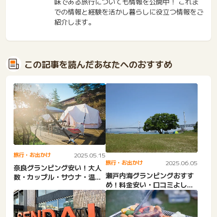
味である旅行についても情報を公開中！ これま
での情報と経験を活かし暮らしに役立つ情報をご
紹介します。
この記事を読んだあなたへのおすすめ
旅行・お出かけ
2025.05.15
旅行・お出かけ
2025.06.05
奈良グランピング安い！大人
瀬戸内海グランピングおすす
数・カップル・サウナ・温泉
め！料金安い・口コミよし・
付き・犬連れ・コテージ・
人気カップル。グランピス
ド...
パ...