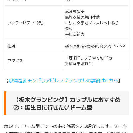
馬頭琴演奏
民族衣装の着用体験
アクティビティ（例）
キリル文字でブレスレット作り
焚火
手持ち花火
住所
栃木県那須郡那須町高久丙1577-9
「那須IC」より車で約15分
アクセス
無料駐車場あり
【
那須温泉 モンゴリアビレッジ テンゲルの詳細はこちら
】
【栃木グランピング】カップルにおすすめ
②：誕生日に行きたいドーム型
続いて、ドーム型テントのある施設を2つ紹介します。ケーキ