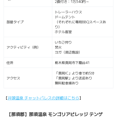
2食付き：1万340円～
トレーラーハウス
ドームテント
部屋タイプ
（それぞれに専用BBQスペースあ
り）
ホテル客室
いちご狩り
アクティビティ（例）
焚火
ヨガ（周辺施設）
住所
栃木県真岡市下籠谷41
「真岡IC」より車で約5分
アクセス
「真岡駅」より送迎あり
無料駐車場あり
【
井頭温泉 チャットパレスの詳細はこちら
】
【那須郡】那須温泉 モンゴリアビレッジ テンゲ