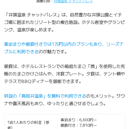
画像引用：
井頭温泉 チャットパレス
「井頭温泉 チャットパレス」は、自然豊かな井頭公園とイチ
ゴ畑に囲まれたリゾート型の複合施設。ホテル客室やグランピ
ング、温泉が楽しめます。
素泊まりや朝食付きでは1万円以内のプランもあり、リーズナ
ブルに利用できる
のが魅力です。
朝食は、ホテルレストランでの箱庭たまご「茜」を使用した究
極のたまごかけごはんや、洋食プレート。夕食は、テント横や
テラスでBBQディナーを堪能できます。
併設の「真岡井温泉」を無料で利用できる
のもメリット。サウ
ナや露天風呂もあり、ゆったりと過ごせるでしょう。
素泊まり：6,600円～
1泊1人あたりの料金（参
朝食付き：7,810円～
考）