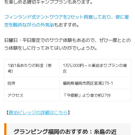
を楽しめる貸切キャンププランもあります。
フィンランド式テントサウナを2セット用意しており、夜に星
空を眺めながらの外気浴
もおすすめ。
日曜日・平日限定でのサウナ体験もあるので、ぜひ一度ととの
う体験をしに行ってみてはいかがでしょうか。
1泊1名あたりの料金（参
1万5,000円～※素泊まりプランの場
考）
合
住所
福岡県福岡市西区宮浦273-1
アクセス
「今宿駅」より車で約27分
【
唐泊ビレッジの詳細はこちら
】
グランピング福岡のおすすめ：糸島の近