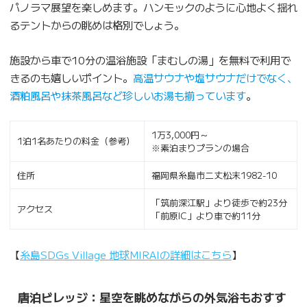
パノラマ展望を楽しめます。ハンモックのように心地よく揺れ
るテントからの眺めは格別でしょう。
施設から車で10分の温浴施設「まむしの湯」を無料で利用で
きるのも嬉しいポイント。
高温サウナや塩サウナだけでなく、
酒粕風呂や抹茶風呂など珍しいお湯も揃っています
。
1万3,000円～
1泊1名あたりの料金（参考）
※素泊まりプランの場合
住所
福岡県糸島市二丈松末1982-10
「筑前深江駅」より徒歩で約23分
アクセス
「前原IC」より車で約11分
【
糸島SDGs Village 地球MIRAIの詳細はこちら
】
唐泊ビレッジ：星空を眺めながらの外気浴もおすす