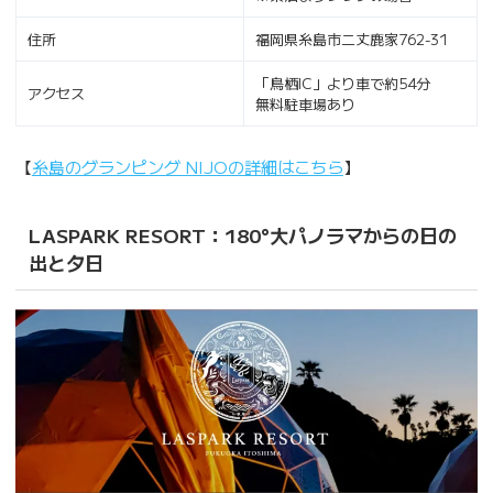
住所
福岡県糸島市二丈鹿家762-31
「鳥栖IC」より車で約54分
アクセス
無料駐車場あり
【
糸島のグランピング NIJOの詳細はこちら
】
LASPARK RESORT：180°大パノラマからの日の
出と夕日