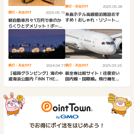
旅行・お出かけ
2025.05.28
旅行・お出かけ
2025.05.15
糸島ホテル高級宿泊施設おす
すめ！おしゃれ・リゾートホ
軽自動車月々1万円で車のか
テル・ニューオープン・カ
らくりとデメリット！ボーナ
ッ...
ス払いなし・柔軟審査・中
古...
旅行・お出かけ
2024.04.11
旅行・お出かけ
2025.03.26
【福岡グランピング】海の中
航空券比較サイト！往復安い
道海浜公園内「INN THE
国内線・国際線。飛行機を格
PARK 福岡」を紹介
安で予約できるおすすめサ
イ...
でお得にポイ活をはじめよう！