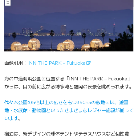
画像引用：
INN THE PARK – Fukuoka
海の中道海浜公園に位置する「INN THE PARK – Fukuoka」
からは、目の前に広がる博多湾と福岡の夜景を眺められます。
代々木公園の5倍以上の広さをもつ350haの敷地には、遊園
地・水族館・動物園といったさまざまなレジャー施設が揃って
います
。
宿泊は、新デザインの球体テントやテラスハウスなど個性豊