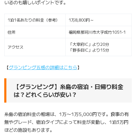
いるのも嬉しいポイントです。
1泊1名あたりの料金（参考）
1万8,800円～
住所
福岡県那珂川市大字成竹1051-1
「大宰府IC」より20分
アクセス
「野多目IC」より15分
【
グランピング五感の詳細はこちら
】
【グランピング】糸島の宿泊・日帰り料金
は？どれくらいが安い？
糸島の宿泊料金の相場は、1万〜1万5,000円です。食事の有
無やグレード、宿泊タイプによって料金が変動し、1泊3万円
ほどの施設もあります。