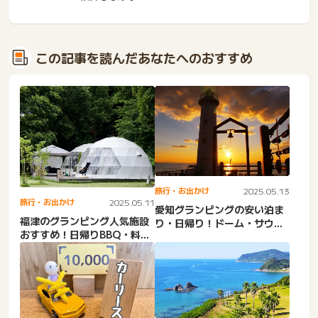
この記事を読んだあなたへのおすすめ
旅行・お出かけ
2025.05.13
旅行・お出かけ
2025.05.11
愛知グランピングの安い泊ま
福津のグランピング人気施設
り・日帰り！ドーム・サウ
おすすめ！日帰りBBQ・料金
ナ・カップル・大人数・子連
安い・ぶどうの樹・ふぁー...
れ...