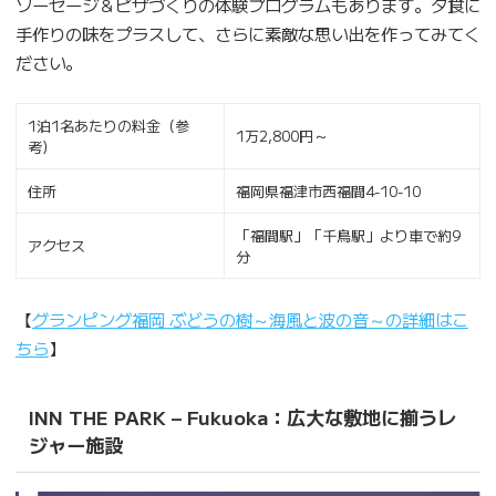
ソーセージ＆ピザづくりの体験プログラムもあります。夕食に
手作りの味をプラスして、さらに素敵な思い出を作ってみてく
ださい。
1泊1名あたりの料金（参
1万2,800円～
考）
住所
福岡県福津市西福間4-10-10
「福間駅」「千鳥駅」より車で約9
アクセス
分
【
グランピング福岡 ぶどうの樹～海風と波の音～の詳細はこ
ちら
】
INN THE PARK – Fukuoka：広大な敷地に揃うレ
ジャー施設