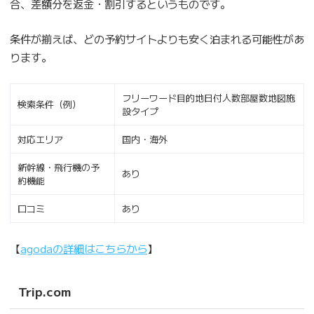
合、差額分を返金・割引するというものです。
条件が揃えば、どの予約サイトよりも安く泊まれる可能性があ
ります。
フリーワード目的地日付人数部屋数地図施
検索条件（例）
設タイプ
対応エリア
国内・海外
新幹線・飛行機の予
あり
約機能
口コミ
あり
【
agodaの詳細はこちらから
】
Trip.com