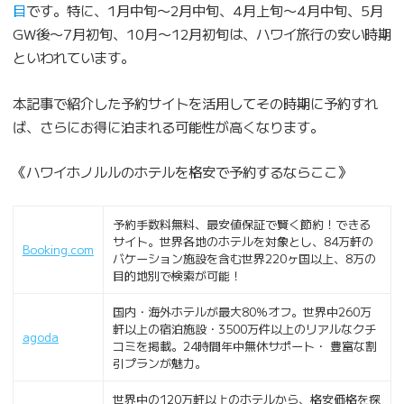
目
です。特に、1月中旬〜2月中旬、4月上旬〜4月中旬、5月
GW後〜7月初旬、10月〜12月初旬は、ハワイ旅行の安い時期
といわれています。
本記事で紹介した予約サイトを活用してその時期に予約すれ
ば、さらにお得に泊まれる可能性が高くなります。
《ハワイホノルルのホテルを格安で予約するならここ》
予約手数料無料、最安値保証で賢く節約！できる
サイト。世界各地のホテルを対象とし、84万軒の
Booking.com
バケーション施設を含む世界220ヶ国以上、8万の
目的地別で検索が可能！
国内・海外ホテルが最大80％オフ。世界中260万
軒以上の宿泊施設・3500万件以上のリアルなクチ
agoda
コミを掲載。24時間年中無休サポート・ 豊富な割
引プランが魅力。
世界中の120万軒以上のホテルから、格安価格を探