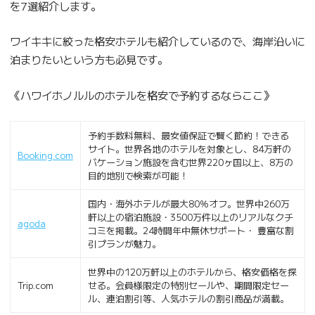
を7選紹介します。
ワイキキに絞った格安ホテルも紹介しているので、海岸沿いに
泊まりたいという方も必見です。
《ハワイホノルルのホテルを格安で予約するならここ》
予約手数料無料、最安値保証で賢く節約！できる
サイト。世界各地のホテルを対象とし、84万軒の
Booking.com
バケーション施設を含む世界220ヶ国以上、8万の
目的地別で検索が可能！
国内・海外ホテルが最大80％オフ。世界中260万
軒以上の宿泊施設・3500万件以上のリアルなクチ
agoda
コミを掲載。24時間年中無休サポート・ 豊富な割
引プランが魅力。
世界中の120万軒以上のホテルから、格安価格を探
Trip.com
せる。会員様限定の特別セールや、期間限定セー
ル、連泊割引等、人気ホテルの割引商品が満載。