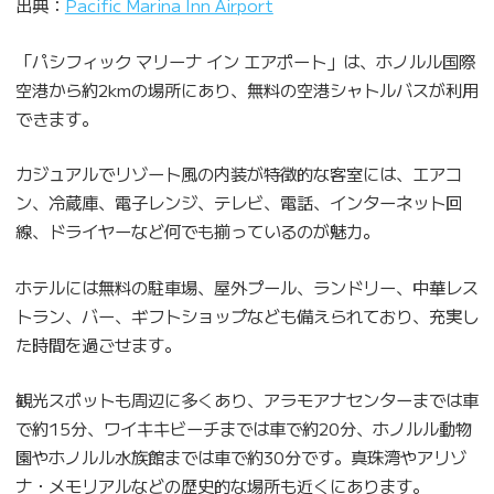
出典：
Paci
fic Marina Inn Airport
「パシフィック マリーナ イン エアポート」は、ホノルル国際
空港から約2kmの場所にあり、無料の空港シャトルバスが利用
できます。
カジュアルでリゾート風の内装が特徴的な客室には、エアコ
ン、冷蔵庫、電子レンジ、テレビ、電話、インターネット回
線、ドライヤーなど何でも揃っているのが魅力。
ホテルには無料の駐車場、屋外プール、ランドリー、中華レス
トラン、バー、ギフトショップなども備えられており、充実し
た時間を過ごせます。
観光スポットも周辺に多くあり、アラモアナセンターまでは車
で約15分、ワイキキビーチまでは車で約20分、ホノルル動物
園やホノルル水族館までは車で約30分です。真珠湾やアリゾ
ナ・メモリアルなどの歴史的な場所も近くにあります。