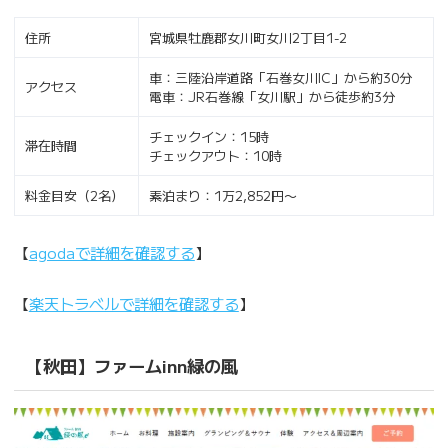
住所
宮城県牡鹿郡女川町女川2丁目1-2
車：三陸沿岸道路「石巻女川IC」から約30分
アクセス
電車：JR石巻線「女川駅」から徒歩約3分
チェックイン：15時
滞在時間
チェックアウト：10時
料金目安（2名）
素泊まり：1万2,852円〜
【
agodaで詳細を確認する
】
【
楽天トラベルで詳細を確認する
】
【秋田】ファームinn緑の風