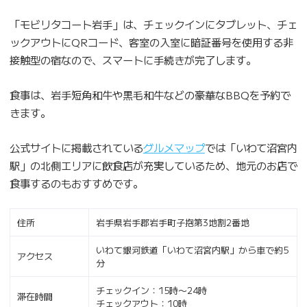
「モビリタコート岩手」は、チェックインにタブレット、チェ
ックアウトにQRコード、客室の入室に暗証番号を使用する非
接触型の宿なので、スマートに手続きが完了します。
食事は、岩手短角和牛や黒毛和牛などの豪華なBBQを予約で
きます。
公式サイトに掲載されている
グルメマップ
では「いわて沼宮内
駅」の北側エリアに飲食店が充実しているため、地元のお店で
食事するのもおすすめです。
住所
岩手県岩手郡岩手町子抱第3地割2番地
いわて銀河鉄道「いわて沼宮内駅」から車で約5
アクセス
分
チェックイン：15時〜24時
滞在時間
チェックアウト：10時