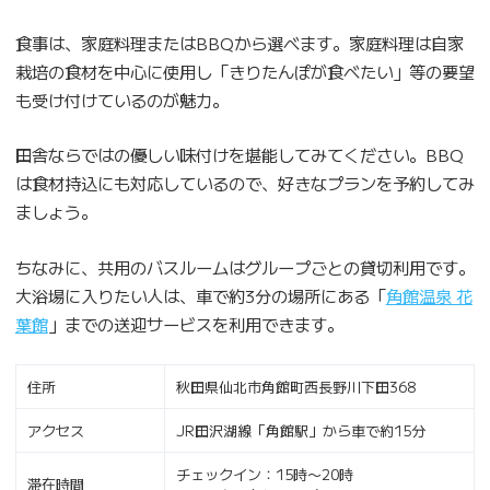
食事は、家庭料理またはBBQから選べます。家庭料理は自家
栽培の食材を中心に使用し「きりたんぽが食べたい」等の要望
も受け付けているのが魅力。
田舎ならではの優しい味付けを堪能してみてください。BBQ
は食材持込にも対応しているので、好きなプランを予約してみ
ましょう。
ちなみに、共用のバスルームはグループごとの貸切利用です。
大浴場に入りたい人は、車で約3分の場所にある「
角館温泉 花
葉館
」までの送迎サービスを利用できます。
住所
秋田県仙北市角館町西長野川下田368
アクセス
JR田沢湖線「角館駅」から車で約15分
チェックイン：15時〜20時
滞在時間