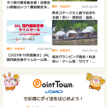
タイ旅行格安航空券！往復安
旅行・お出かけ
2025.04.26
い時期はいつ？費用格安予
約。日本からタイ。学生・相
熊本コテージ大人数で泊まれ
場...
る宿！安い・貸別荘・温泉付
き・おしゃれ・バーベキュ
ー...
旅行・お出かけ
2023.08.01
旅行・お出かけ
2025.05.03
【2023年10月搭乗分】JAL
福井グランピング宿泊！料金
国内航空券タイムセール再開
安い・ドーム型・サウナ・日
情報まとめ！
帰り・おしゃれ・海・ニュ
ー...
でお得にポイ活をはじめよう！