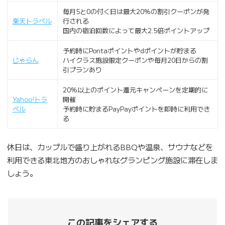
毎月5と0の付く日は最大20%の割引クーポンが発
楽天トラベル
行される
国内の宿泊回数によって最大2.5倍ポイントアップ
予約時にPontaポイントやdポイントが貯まる
じゃらん
ハイクラス施設限定クーポンや毎月20日からの割
引プランあり
20%以上のポイント還元キャンペーンを定期的に
Yahoo!トラ
開催
ベル
予約時に貯まるPayPayポイントを即時に利用でき
る
休日は、カップルで盛り上がれるBBQや温泉、サウナなどを
利用できる東北地方のおしゃれなグランピング施設に滞在しま
しょう。
この記事をシェアする