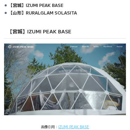
【宮城】IZUMI PEAK BASE
【山形】RURALGLAM SOLASITA
【宮城】IZUMI PEAK BASE
画像引用：
IZUMI PEAK BASE