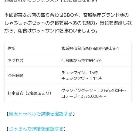
季節野菜＆お肉の盛り合わせBBQや、宮城県産ブランド豚の
しゃぶしゃぶセットの夕食を選べるのも魅力。景色を堪能しな
がら、朝食はホットサンドを味わいましょう。
住所
宮城県仙台市泉区福岡字岳山8-1
アクセス
仙台駅から車で約45分
チェックイン：15時
滞在時間
チェックアウト：11時
グランピングテント：2万6,400円〜
料金目安（2名素泊まり）
コテージ：3万3,000円〜
【
楽天トラベルで詳細を確認する
】
【
じゃらんで詳細を確認する
】