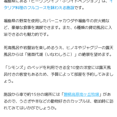
福島県にある「ヒーリングイン・ホワイトペンション」は、
イ
タリア料理のフルコースを味わえる施設
です。
福島県の野菜を使用したバーニャカウダや福島牛の炭火焼な
ど、豪華な食事を満喫できます。また、6種類の貸切風呂に入
浴できるのも魅力的です。
死海風呂や岩盤浴を楽しめるうえ、ヒノキやジャグジーの露天
風呂からは「猪苗代湖（いなわしろこ）」の絶景を望めます。
「シモンズ」のベッドを利用できる全10室の洋室には露天風
呂付きの客室もあるため、予算によって部屋を予約してみまし
ょう。
施設から車で約15分の場所には「
磐梯高原南ヶ丘牧場
」があ
るので、うさぎや羊などの動物好きのカップルは、宿泊時に訪
れてみてはいかがでしょうか。