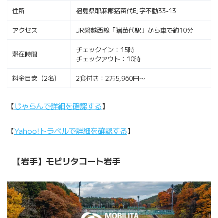
住所
福島県耶麻郡猪苗代町字不動33-13
アクセス
JR磐越西線「猪苗代駅」から車で約10分
チェックイン：15時
滞在時間
チェックアウト：10時
料金目安（2名）
2食付き：2万5,960円〜
【
じゃらんで詳細を確認する
】
【
Yahoo!トラベルで詳細を確認する
】
【岩手】モビリタコート岩手